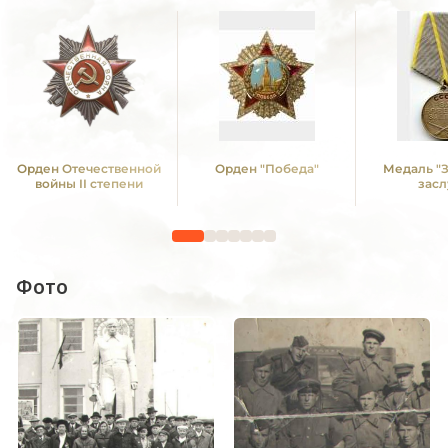
Орден Отечественной
Орден "Победа"
Медаль "
войны II степени
засл
Фото