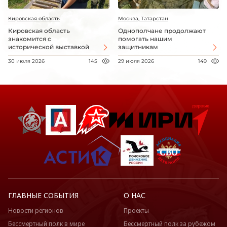
Кировская область
Москва, Татарстан
Кировская область
Однополчане продолжают
знакомится с
помогать нашим
исторической выставкой
защитникам
30 июля 2026
145
29 июля 2026
149
ГЛАВНЫЕ СОБЫТИЯ
О НАС
Новости регионов
Проекты
Бессмертный полк в мире
Бессмертный полк за рубежом