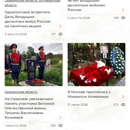
96 лет Воздушно-
Сахалинская область, Астраханская
десантным войскам
область
России
Однополчане встретили
День Воздушно-
2 августа 2026
158
десантных войск России
на памятных акциях
3 августа 2026
127
В Москве простились с
Сахалинская область
Михаилом Ножкиным
На Сахалине увековечили
память участника Великой
31 июля 2026
373
Отечественной войны
Татьяны Васильевны
Кочневой
1 августа 2026
150