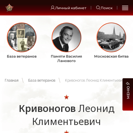
Личный кабинет
Поиск
База ветеранов
Памяти Василия
Московская битва
Ланового
Главная
База ветеранов
Кривоногов Леонид Климентьевич
МЕНЮ
Кривоногов
Леонид
Климентьевич