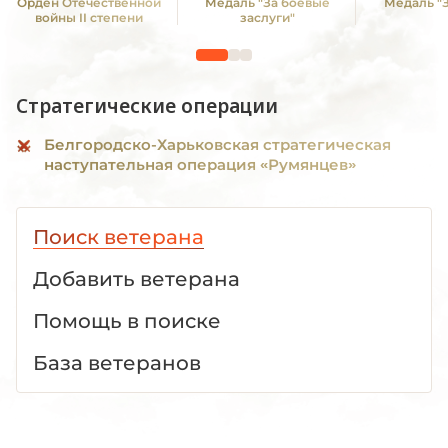
Орден Отечественной
Медаль "За боевые
Медаль "З
войны II степени
заслуги"
Стратегические операции
Белгородско-Харьковская стратегическая
наступательная операция «Румянцев»
Поиск ветерана
Добавить ветерана
Помощь в поиске
База ветеранов