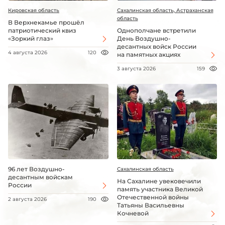
Кировская область
Сахалинская область, Астраханская
область
В Верхнекамье прошёл
патриотический квиз
Однополчане встретили
«Зоркий глаз»
День Воздушно-
десантных войск России
4 августа 2026
120
на памятных акциях
3 августа 2026
159
96 лет Воздушно-
Сахалинская область
десантным войскам
На Сахалине увековечили
России
память участника Великой
Отечественной войны
2 августа 2026
190
Татьяны Васильевны
Кочневой