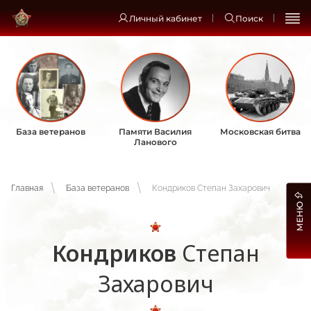
Личный кабинет
Поиск
База ветеранов
Памяти Василия
Московская битва
Ланового
Главная
База ветеранов
Кондриков Степан Захарович
МЕНЮ
Кондриков
Степан
Захарович