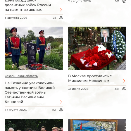
День Воздушно-
2 августа 2026
161
десантных войск России
на памятных акциях
3 августа 2026
128
В Москве простились с
Сахалинская область
Михаилом Ножкиным
На Сахалине увековечили
память участника Великой
31 июля 2026
381
Отечественной войны
Татьяны Васильевны
Кочневой
1 августа 2026
151