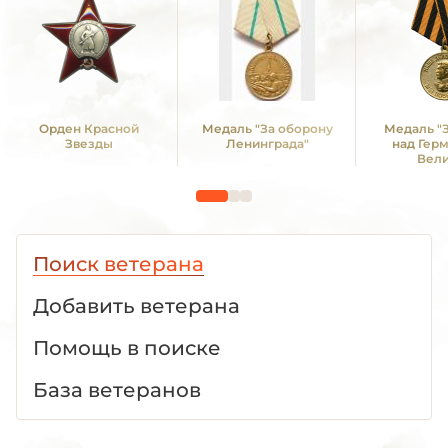
Орден Красной
Медаль "За оборону
Медаль "
Звезды
Ленинграда"
над Гер
Вел
Отечестве
1941 -19
Поиск ветерана
Добавить ветерана
Помощь в поиске
База ветеранов