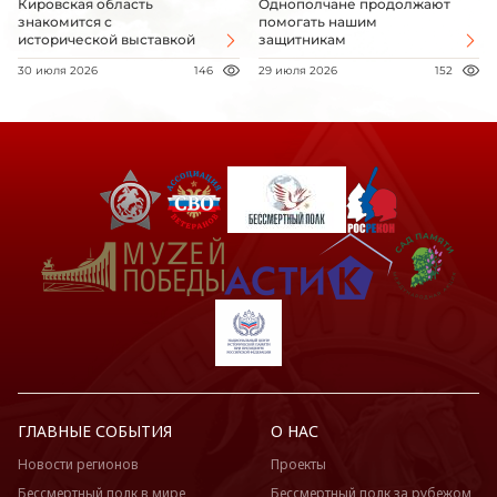
Кировская область
Однополчане продолжают
знакомится с
помогать нашим
исторической выставкой
защитникам
30 июля 2026
146
29 июля 2026
152
ГЛАВНЫЕ СОБЫТИЯ
О НАС
Новости регионов
Проекты
Бессмертный полк в мире
Бессмертный полк за рубежом