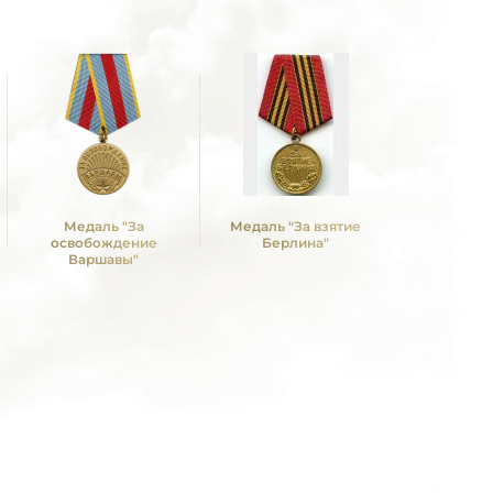
Медаль "За
Медаль "За взятие
Медаль "З
освобождение
Берлина"
над Герм
Варшавы"
Вели
Отечествен
1941 -19