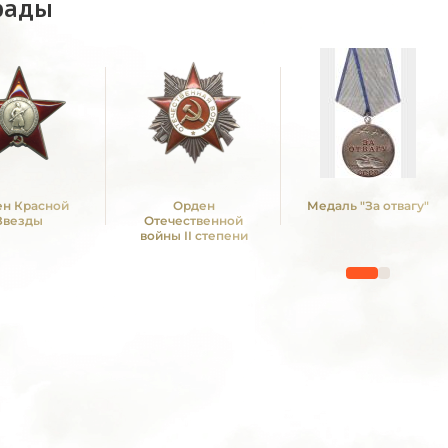
рады
н Красной
Орден
Медаль "За отвагу"
Звезды
Отечественной
войны II степени