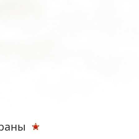
ераны