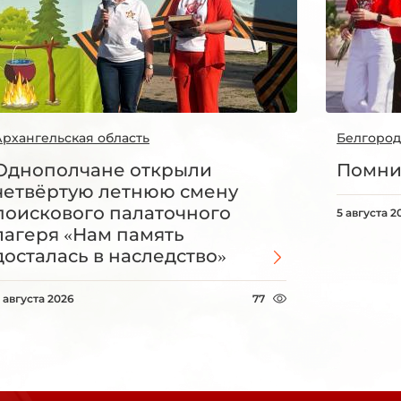
Архангельская область
Белгород
Однополчане открыли
Помни
четвёртую летнюю смену
поискового палаточного
5 августа 2
лагеря «Нам память
досталась в наследство»
 августа 2026
77