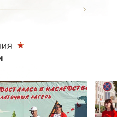
ния
и