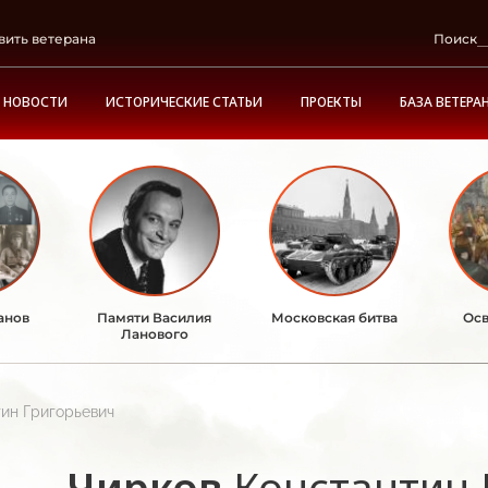
вить ветерана
Поиск
НОВОСТИ
ИСТОРИЧЕСКИЕ СТАТЬИ
ПРОЕКТЫ
БАЗА ВЕТЕРА
анов
Памяти Василия
Московская битва
Осв
Ланового
ин Григорьевич
Чирков
Константин 