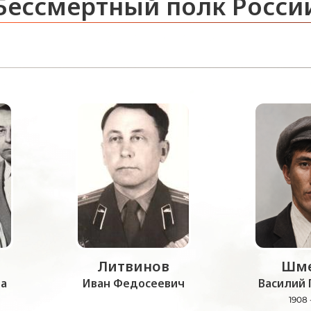
Бессмертный полк Росси
Литвинов
Шме
а
Иван Федосеевич
Василий 
1908 