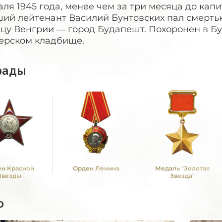
ля 1945 года, менее чем за три месяца до кап
ий лейтенант Василий Бунтовских пал смертью
ицу Венгрии — город Будапешт. Похоронен в Б
ерском кладбище.
рады
н Красной
Орден Ленина
Медаль "Золотая
Звезды
Звезда"
о