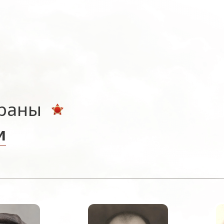
ераны
и