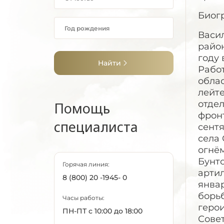
Биог
Васил
район
году 
Найти
Рабо
облас
лейте
отдел
Помощь
фронт
специалиста
сентя
села
огнё
Бунто
Горячая линия:
арти
8 (800) 20 -1945- 0
янва
борь
Часы работы:
геро
ПН-ПТ с 10:00 до 18:00
Совет