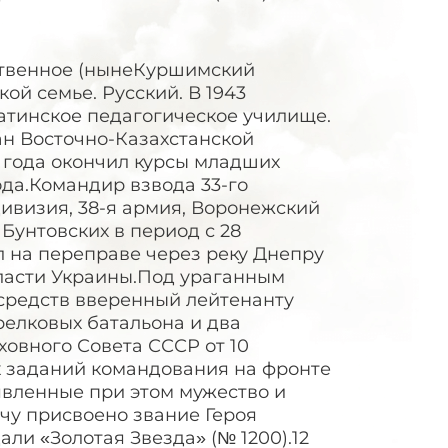
рственное (нынеКуршимский
ой семье. Русский. В 1943
латинское педагогическое училище.
н Восточно-Казахстанской
2 года окончил курсы младших
ода.Командир взвода 33-го
дивизия, 38-я армия, Воронежский
Бунтовских в период с 28
л на переправе через реку Днепру
ласти Украины.Под ураганным
 средств вверенный лейтенанту
релковых батальона и два
овного Совета СССР от 10
х заданий командования на фронте
вленные при этом мужество и
чу присвоено звание Героя
ли «Золотая Звезда» (№ 1200).12