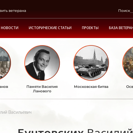
вить ветерана
Поиск
НОВОСТИ
ИСТОРИЧЕСКИЕ СТАТЬИ
ПРОЕКТЫ
БАЗА ВЕТЕРА
анов
Памяти Василия
Московская битва
Осв
Ланового
лий Васильевич
Бунтовских
Василий