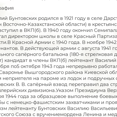
рафия
ий Бунтовских родился в 1921 году в селе Да
 Восточно-Казахстанской области) в крестьянск
вступил в ВКП(б). В 1940 году окончил Семипа
тал директором школы в селе Красный Партиза
ти.В Красной Армии с 1940 года. В ноябре 194
нантов. В действующей армии с августа 1941 г
ьного сапёрного батальона (180-я стрелковая 
) кандидат в члены ВКП(б) лейтенант Василий 
бря по5 октября 1943 года непрерывно работа
 Сваромье Вышгородского района Киевской об
м неприятеля на пароме из лодок и подручных
вских В. В. сапёрный взвод переправил два ст
ллерийских дивизиона.Указом Президиума Верх
ря 1944 года за образцовое выполнение боевы
бы с немецко-фашистским захватчиками и проя
изм лейтенанту Бунтовских Василию Васильеви
ского Союза с вручениемордена Ленина и меда