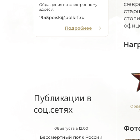
февра
Обращения по электронному
адресу:
старш
1945poisk@polkrf.ru
стол
офиц
Подробнее
Наг
Публикации в
соц.сетях
Орде
Фот
06 августа в 12:00
Бессмертный полк России