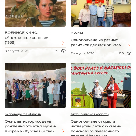
ВОЕННОЕ КИНО.
Москва
«Утомленное солнце»
Однополчане из разных
(1988)
регионов делятся опытом
8 августа 2026
89
7 августа 2026
120
Белгородская область
Архангельская область
Оживляя историю: день
Однополчане открыли
рождения отметил музей-
четвёртую летнюю смену
диорама «Курская битва»
поискового палаточного
лагеря «Нам память