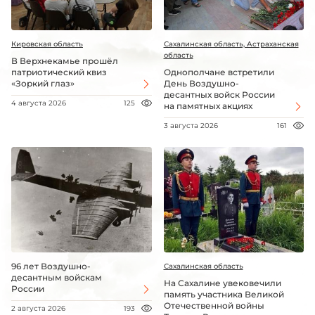
Кировская область
Сахалинская область, Астраханская
область
В Верхнекамье прошёл
патриотический квиз
Однополчане встретили
«Зоркий глаз»
День Воздушно-
десантных войск России
4 августа 2026
125
на памятных акциях
3 августа 2026
161
96 лет Воздушно-
Сахалинская область
десантным войскам
На Сахалине увековечили
России
память участника Великой
Отечественной войны
2 августа 2026
193