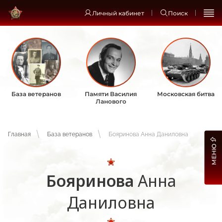
Личный кабинет
Поиск
База ветеранов
Памяти Василия
Московская битва
Ланового
Главная
База ветеранов
Бояринова Анна Даниловна
МЕНЮ
Бояринова
Анна
Даниловна