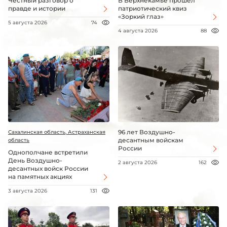
Честный разговор о
В Верхнекамье прошёл
правде и истории
патриотический квиз
«Зоркий глаз»
5 августа 2026
74
4 августа 2026
88
96 лет Воздушно-
Сахалинская область, Астраханская
десантным войскам
область
России
Однополчане встретили
День Воздушно-
2 августа 2026
162
десантных войск России
на памятных акциях
3 августа 2026
131