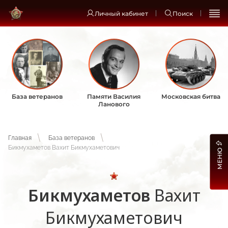
Личный кабинет
Поиск
База ветеранов
Памяти Василия
Московская битва
Ланового
Главная
База ветеранов
Бикмухаметов Вахит Бикмухаметович
МЕНЮ
Бикмухаметов
Вахит
Бикмухаметович