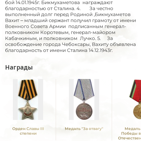
бой 14.01.1945г. Бикмухаметова награждают
благодарностью от Сталина. 4. За честно
выполненный долг перед Родиной ,Бикмухаметов
Вахит – младший сержант получил грамоту от имени
Военного Совета Армии подписанным генерал-
полковником Коротевым, генерал-майором
Кабачкиным, и полковником Лучко. 5. За
освобождение города Чебоксары, Вахиту объявлена
благодарность от имени Сталина 14.12.1943г.
Награды
Орден Славы III
Медаль "За отвагу"
Медаль 
степени
Победы в
Отечестве