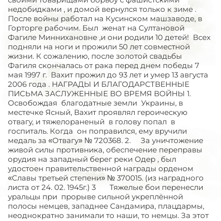
недобидками , и домой вернулся только к зиме .
После войны работал на Кусинском машзаводе, в
Горторге рабочим. Был женат на Султановой
Фагиле Миннихановне ,и они родили 10 детей! Всех
подняли на ноги и прожили 50 лет совместной
жизни. К сожалению, после золотой свадьбы
Фагиля скончалась от рака перед днем победы 7
мая 1997 г. Вахит прожил до 93 лет и умер 13 августа
2006 года . НАГРАДЫ И БЛАГОДАРСТВЕННЫЕ
ПИСЬМА ЗАСЛУЖЕННЫЕ ВО ВРЕМЯ ВОЙНЫ 1.
Освобождая благодатные земли Украины, в
местечке Ясный, Вахит проявлял героическую
отвагу, и тяжелораненый в голову попал в
госпиталь. Когда он поправился, ему вручили
медаль за «Отвагу» № 720368. 2. За уничтожение
живой силы противника, обеспечение переправы
орудия на западный берег реки Одер , был
удостоен правительственной награды орденом
«Славы третьей степени» № 370015. (из наградного
листа от 24. 02. 1945г.) 3 Тяжелые бои перенесли
уральцы при прорыве сильной укреплённой
полосы немцев, западнее Сандамира, плацдармы,
неоднократно занимали то наши, то немцы. За этот