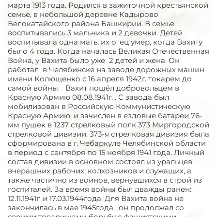
марта 1913 года. Родился в зажиточной крестьянской
семье, в небольшой деревне Кадырово
Белокатайского района Башкирии. В семье
воспитывались 3 мальчика и 2 девочки. Детей
воспитывала одна мать, их отец умер, когда Вахиту
было 4 года. Когда началась Великая Отечественная
Война, у Вахита было уже 2 детей и жена. Он
работал в Челябинске на заводе дорожных машин
имени Колющенко с 16 апреля 1942г. токарем до
самой войны. Вахит пошёл добровольцем в
Красную Армию 08.08.1941г. . С завода был
мобилизован в Российскую Коммунистическую
Красную Армию, и зачислен в ездовые батареи 76-
мм пушек в 1237 стрелковый полк 373 Миргородской
стрелковой дивизии. 373-я стрелковая дивизия была
сформирована в г. Чебаркуле Челябинской области
в период с сентября по 15 ноября 1941 года. Личный
состав дивизии в основном состоял из уральцев,
вчерашних рабочих, колхозников и служащих, а
также частично из воинов, вернувшихся в строй из
госпиталей. За время войны был дважды ранен:
12.11.1941г. и 17.03.1944года. Для Вахита война не
закончилась в мае 1945года , он продолжал со
своими товарищами борьбу с фашистскими