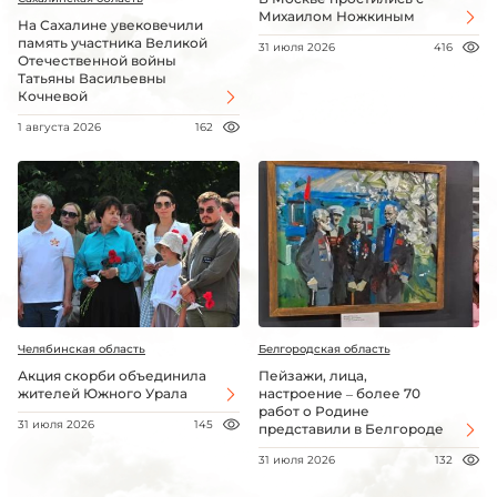
Михаилом Ножкиным
На Сахалине увековечили
память участника Великой
31 июля 2026
416
Отечественной войны
Татьяны Васильевны
Кочневой
1 августа 2026
162
Челябинская область
Белгородская область
Акция скорби объединила
Пейзажи, лица,
жителей Южного Урала
настроение – более 70
работ о Родине
31 июля 2026
145
представили в Белгороде
31 июля 2026
132