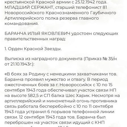
крестьянской Красной армии с 25.12.1942 года.
МЛАДШИЙ СЕРЖАНТ, старший телефонист 81
Новороссийского Краснознаменного Гаубичного
Артиллерийского полка резерва главного
командования.
БАРАНЧА ИЛЬЯ ЯКОВЛЕВИЧ удостоен следующих
правительственных наград:
1. Орден Красной Звезды.
Выписка из наградного документа (Приказ № 35/н
от 21.10.1943г.):
«В боях за Родину с немецкими захватчиками тов.
Баранча проявил мужество и отвагу. В период
ожесточенных боев за г. Новороссийск с 10 по 15
сентября 1943 года обеспечивал участок связи НП
на высоте 582,5 и СП балка Шес Харик. Несмотря на
артиллерийский и минометный огонь противника
связь работала бесперебойно с 10 по 11 сентября
1943 года устранил 6 порывов телефонной линии
связи. 12 сентября 1943 года тов. Баранча был
переброшен на участок связи идущий с КНП