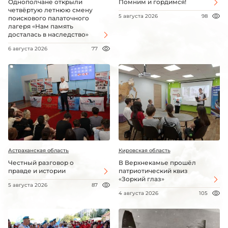
Однополчане открыли
Помним и гордимся!
четвёртую летнюю смену
5 августа 2026
98
поискового палаточного
лагеря «Нам память
досталась в наследство»
6 августа 2026
77
Астраханская область
Кировская область
Честный разговор о
В Верхнекамье прошёл
правде и истории
патриотический квиз
«Зоркий глаз»
5 августа 2026
87
4 августа 2026
105