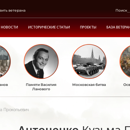
вить ветерана
Поиск
НОВОСТИ
ИСТОРИЧЕСКИЕ СТАТЬИ
ПРОЕКТЫ
БАЗА ВЕТЕРА
анов
Памяти Василия
Московская битва
Осв
Ланового
ма Прокопьевич
Антоненко
Кузьма 