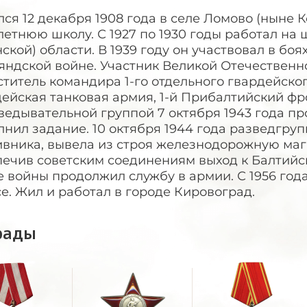
ся 12 декабря 1908 года в селе Ломово (ныне 
етнюю школу. С 1927 по 1930 годы работал на
ской) области. В 1939 году он участвовал в боях
ндской войне. Участник Великой Отечественно
титель командира 1-го отдельного гвардейског
ейская танковая армия, 1-й Прибалтийский фр
ведывательной группой 7 октября 1943 года про
нил задание. 10 октября 1944 года разведгруп
ивника, вывела из строя железнодорожную маг
печив советским соединениям выход к Балтий
 войны продолжил службу в армии. С 1956 года
е. Жил и работал в городе Кировоград.
рады