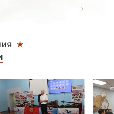
ния
и