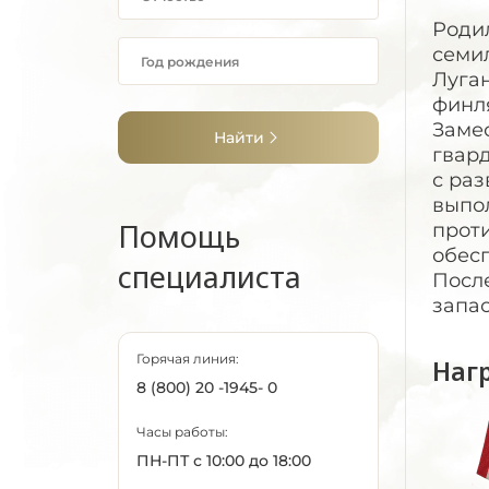
Родил
семил
Луган
финля
Замес
Найти
гвард
с раз
выпол
Помощь
прот
обес
специалиста
После
запас
Горячая линия:
Наг
8 (800) 20 -1945- 0
Часы работы:
ПН-ПТ с 10:00 до 18:00