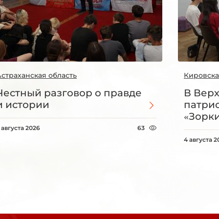
Астраханская область
Кировска
Честный разговор о правде
В Вер
и истории
патри
«Зорки
 августа 2026
63
4 августа 2