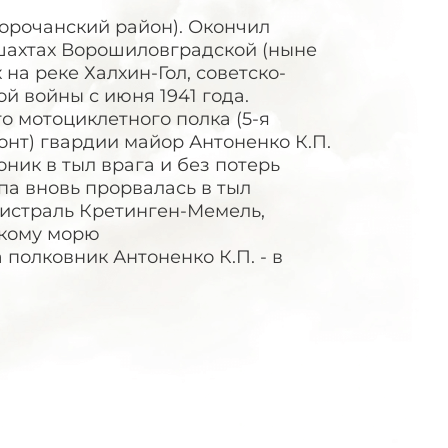
Корочанский район). Окончил
 шахтах Ворошиловградской (ныне
 на реке Халхин-Гол, советско-
й войны с июня 1941 года.
о мотоциклетного полка (5-я
онт) гвардии майор Антоненко К.П.
ник в тыл врага и без потерь
па вновь прорвалась в тыл
истраль Кретинген-Мемель,
скому морю
 полковник Антоненко К.П. - в