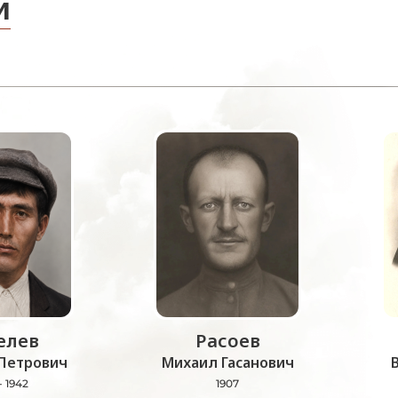
и
лев
Расоев
Петрович
Михаил Гасанович
- 1942
1907