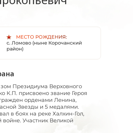
:
МЕСТО РОЖДЕНИЯ:
с. Ломово (ныне Корочанский
район)
рана
казом Президиума Верховного
о К.П. присвоено звание Героя
агражден орденами Ленина,
асной Звезды и 5 медалями.
вал в боях на реке Халхин-Гол,
 войне. Участник Великой