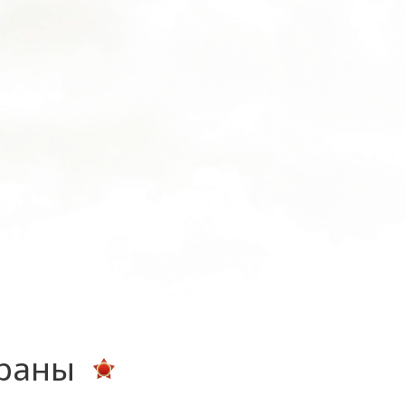
ераны