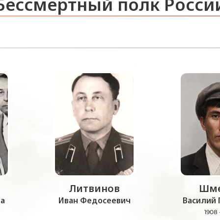
Бессмертный полк Росси
Литвинов
Шме
а
Иван Федосеевич
Василий 
1908 