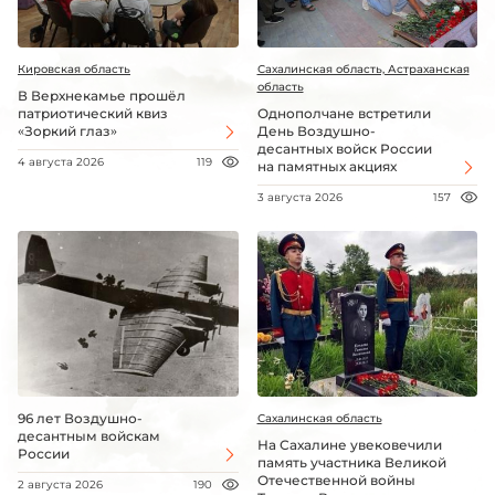
Кировская область
Сахалинская область, Астраханская
область
В Верхнекамье прошёл
патриотический квиз
Однополчане встретили
«Зоркий глаз»
День Воздушно-
десантных войск России
4 августа 2026
119
на памятных акциях
3 августа 2026
157
96 лет Воздушно-
Сахалинская область
десантным войскам
На Сахалине увековечили
России
память участника Великой
Отечественной войны
2 августа 2026
190