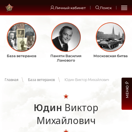
Личный кабинет
Поиск
База ветеранов
Памяти Василия
Московская битва
Ланового
Главная
База ветеранов
Юдин Виктор Михайлович
МЕНЮ
Юдин
Виктор
Михайлович