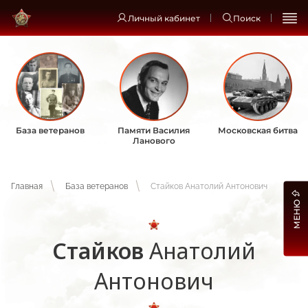
Личный кабинет
Поиск
База ветеранов
Памяти Василия
Московская битва
Ланового
Главная
База ветеранов
Стайков Анатолий Антонович
МЕНЮ
Стайков
Анатолий
Антонович