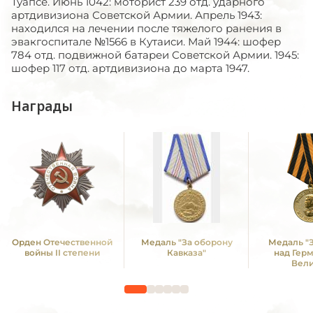
Туапсе. Июнь 1042: моторист 239 отд. ударного
артдивизиона Советской Армии. Апрель 1943:
находился на лечении после тяжелого ранения в
эвакгоспитале №1566 в Кутаиси. Май 1944: шофер
784 отд. подвижной батареи Советской Армии. 1945:
шофер 117 отд. артдивизиона до марта 1947.
Награды
Орден Отечественной
Медаль "За оборону
Медаль "
войны II степени
Кавказа"
над Гер
Вел
Отечестве
1941 -19