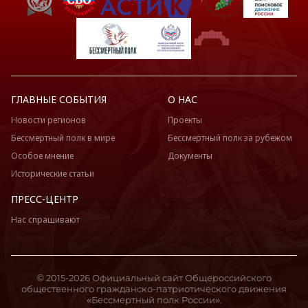
ГЛАВНЫЕ СОБЫТИЯ
О НАС
Новости регионов
Проекты
Бессмертный полк в мире
Бессмертный полк за рубежом
Особое мнение
Документы
Исторические статьи
ПРЕСС-ЦЕНТР
Нас спрашивают
© 2015-2026 Официальный сайт Общероссийского
общественного гражданско-патриотического движения
«Бессмертный полк России».