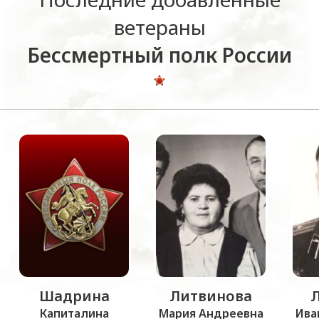
ветераны
Бессмертный полк России
Шадрина
Литвинова
Капиталина
Мария Андреевна
Ива