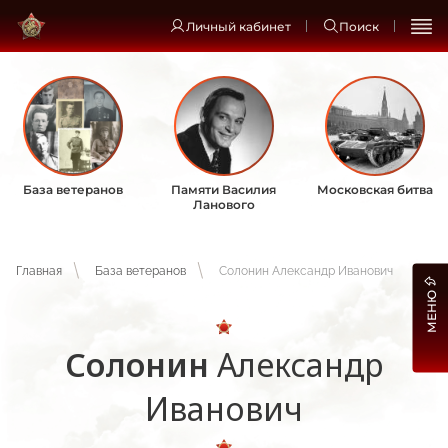
Личный кабинет
Поиск
База ветеранов
Памяти Василия
Московская битва
Ланового
Главная
База ветеранов
Солонин Александр Иванович
МЕНЮ
Солонин
Александр
Иванович