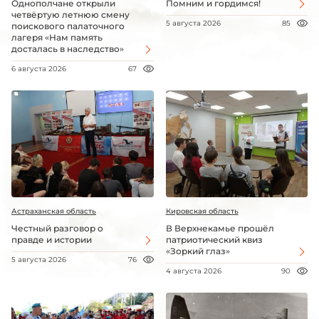
Однополчане открыли
Помним и гордимся!
четвёртую летнюю смену
5 августа 2026
85
поискового палаточного
лагеря «Нам память
досталась в наследство»
6 августа 2026
67
Астраханская область
Кировская область
Честный разговор о
В Верхнекамье прошёл
правде и истории
патриотический квиз
«Зоркий глаз»
5 августа 2026
76
4 августа 2026
90