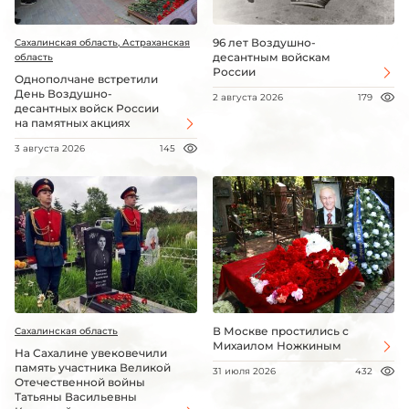
96 лет Воздушно-
Сахалинская область, Астраханская
десантным войскам
область
России
Однополчане встретили
День Воздушно-
2 августа 2026
179
десантных войск России
на памятных акциях
3 августа 2026
145
В Москве простились с
Сахалинская область
Михаилом Ножкиным
На Сахалине увековечили
память участника Великой
31 июля 2026
432
Отечественной войны
Татьяны Васильевны