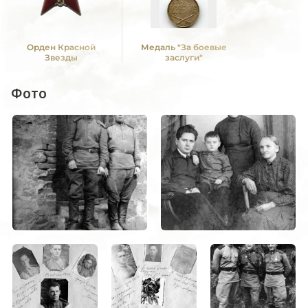
Орден Красной
Медаль "За боевые
Звезды
заслуги"
Фото