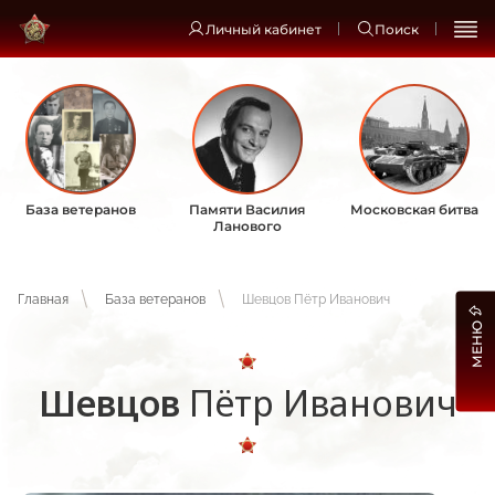
Личный кабинет
Поиск
База ветеранов
Памяти Василия
Московская битва
Ланового
Главная
База ветеранов
Шевцов Пётр Иванович
МЕНЮ
Шевцов
Пётр Иванович