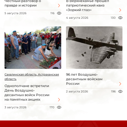
Честный разговор о
В Верхнекамье прошёл
правде и истории
патриотический квиз
«Зоркий глаз»
5 августа 2026
116
4 августа 2026
130
96 лет Воздушно-
Сахалинская область, Астраханская
десантным войскам
область
России
Однополчане встретили
День Воздушно-
2 августа 2026
196
десантных войск России
на памятных акциях
3 августа 2026
170