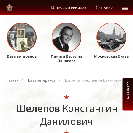
Личный кабинет
Поиск
База ветеранов
Памяти Василия
Московская битва
Ланового
Главная
База ветеранов
Шелепов Константин Данилович
МЕНЮ
Шелепов
Константин
Данилович