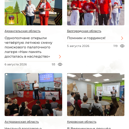
Архангельская область
Белгородская область
Однополчане открыли
Помним и гордимся!
четвёртую летнюю смену
5 августа 2026
119
поискового палаточного
лагеря «Нам память
досталась в наследство»
6 августа 2026
93
Астраханская область
Кировская область
Честный разговор о
В Верхнекамье прошёл