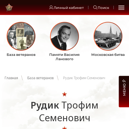
Личный кабинет
Поиск
База ветеранов
Памяти Василия
Московская битва
Ланового
Главная
База ветеранов
Рудик Трофим Семенович
МЕНЮ
Рудик
Трофим
Семенович