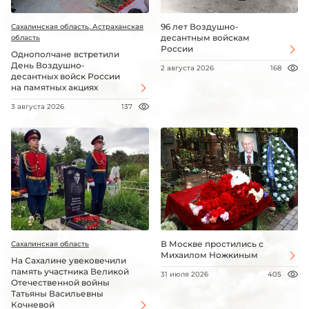
96 лет Воздушно-
Сахалинская область, Астраханская
десантным войскам
область
России
Однополчане встретили
День Воздушно-
2 августа 2026
168
десантных войск России
на памятных акциях
3 августа 2026
137
В Москве простились с
Сахалинская область
Михаилом Ножкиным
На Сахалине увековечили
память участника Великой
31 июля 2026
405
Отечественной войны
Татьяны Васильевны
Кочневой