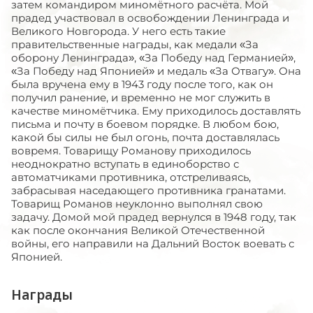
затем командиром миномётного расчёта. Мой
прадед участвовал в освобождении Ленинграда и
Великого Новгорода. У него есть такие
правительственные награды, как медали «За
оборону Ленинграда», «За Победу над Германией»,
«За Победу над Японией» и медаль «За Отвагу». Она
была вручена ему в 1943 году после того, как он
получил ранение, и временно не мог служить в
качестве миномётчика. Ему приходилось доставлять
письма и почту в боевом порядке. В любом бою,
какой бы силы не был огонь, почта доставлялась
вовремя. Товарищу Романову приходилось
неоднократно вступать в единоборство с
автоматчиками противника, отстреливаясь,
забрасывая наседающего противника гранатами.
Товарищ Романов неуклонно выполнял свою
задачу. Домой мой прадед вернулся в 1948 году, так
как после окончания Великой Отечественной
войны, его направили на Дальний Восток воевать с
Японией.
Награды