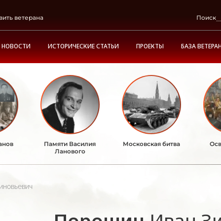
вить ветерана
Поиск
НОВОСТИ
ИСТОРИЧЕСКИЕ СТАТЬИ
ПРОЕКТЫ
БАЗА ВЕТЕРА
анов
Памяти Василия
Московская битва
Осв
Ланового
иновьевич
Порошин
Иван З