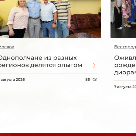
Москва
Белгород
Однополчане из разных
Оживл
регионов делятся опытом
рожде
диорам
 августа 2026
85
7 августа 2