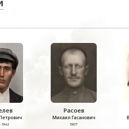
и
лев
Расоев
Петрович
Михаил Гасанович
- 1942
1907