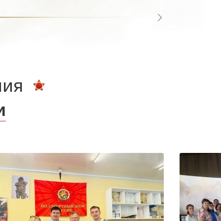
ния
и