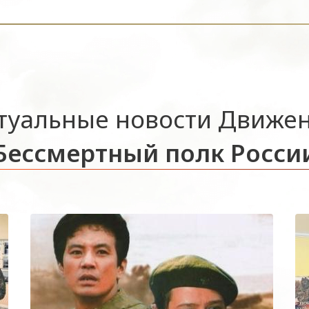
туальные новости Движе
Бессмертный полк Росси