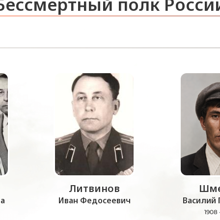
Бессмертный полк Росси
Литвинов
Шме
а
Иван Федосеевич
Василий 
1908 