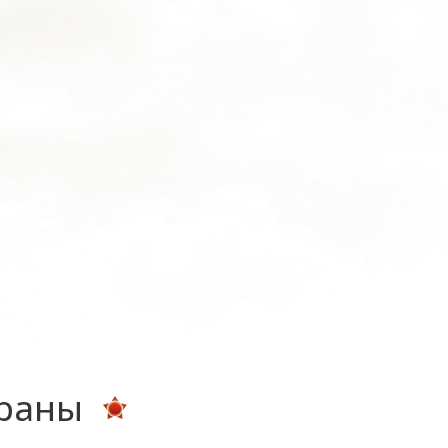
ераны