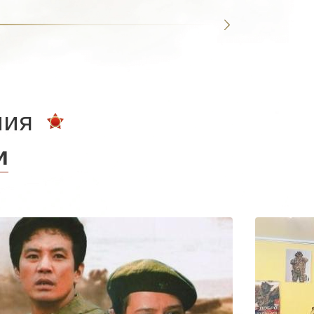
ния
и