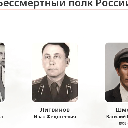
Бессмертный полк Росси
Литвинов
Шме
а
Иван Федосеевич
Василий 
1908 