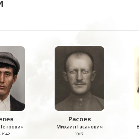
и
лев
Расоев
Петрович
Михаил Гасанович
- 1942
1907