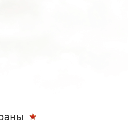
ераны