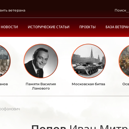
вить ветерана
Поиск
НОВОСТИ
ИСТОРИЧЕСКИЕ СТАТЬИ
ПРОЕКТЫ
БАЗА ВЕТЕРА
анов
Памяти Василия
Московская битва
Осв
Ланового
рофанович
Попов
Иван Митр