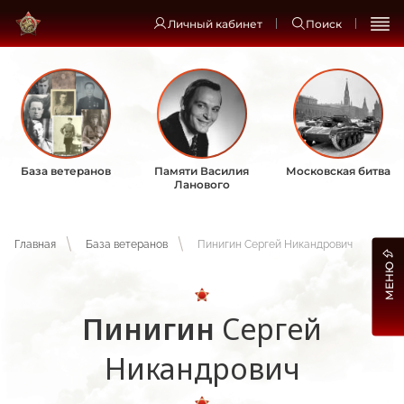
Личный кабинет
Поиск
База ветеранов
Памяти Василия
Московская битва
Ланового
Главная
База ветеранов
Пинигин Сергей Никандрович
МЕНЮ
Пинигин
Сергей
Никандрович