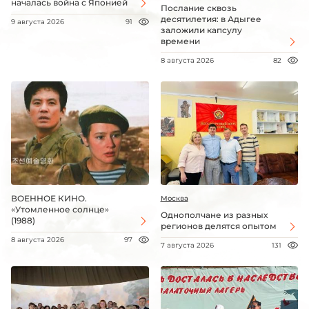
началась война с Японией
Послание сквозь
десятилетия: в Адыгее
9 августа 2026
91
заложили капсулу
времени
8 августа 2026
82
ВОЕННОЕ КИНО.
Москва
«Утомленное солнце»
Однополчане из разных
(1988)
регионов делятся опытом
8 августа 2026
97
7 августа 2026
131