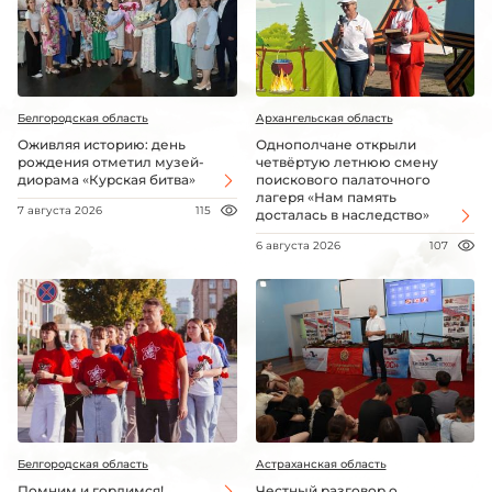
Белгородская область
Архангельская область
Оживляя историю: день
Однополчане открыли
рождения отметил музей-
четвёртую летнюю смену
диорама «Курская битва»
поискового палаточного
лагеря «Нам память
7 августа 2026
115
досталась в наследство»
6 августа 2026
107
Белгородская область
Астраханская область
Помним и гордимся!
Честный разговор о