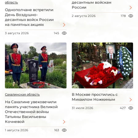
десантным войскам
область
России
Однополчане встретили
День Воздушно-
2 августа 2026
178
десантных войск России
на памятных акциях
3 августа 2026
145
В Москве простились с
Сахалинская область
Михаилом Ножкиным
На Сахалине увековечили
память участника Великой
31 июля 2026
427
Отечественной войны
Татьяны Васильевны
Кочневой
1 августа 2026
163