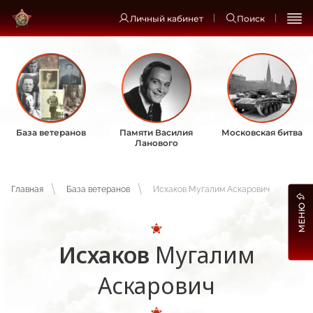
Личный кабинет
Поиск
База ветеранов
Памяти Василия
Московская битва
Ланового
Главная
База ветеранов
Исхаков Мугалим Аскарович
МЕНЮ
Исхаков
Мугалим
Аскарович