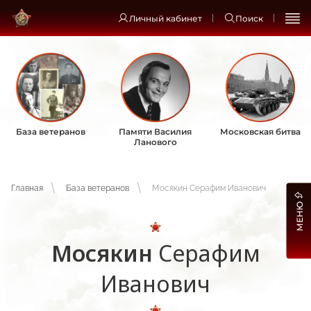
Личный кабинет
Поиск
База ветеранов
Памяти Василия
Московская битва
Ланового
Главная
База ветеранов
Мосякин Серафим Иванович
МЕНЮ
Мосякин
Серафим
Иванович