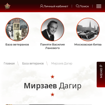
Личный кабинет
Поиск
База ветеранов
Памяти Василия
Московская битва
Ланового
Главная
База ветеранов
Мирзаев Дагир
МЕНЮ
Мирзаев
Дагир