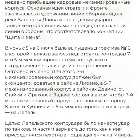
недавно прибывшие кадровые механизированные
корпуса. Основная идея стратегии фронта
заключалась в удержании линии обороны вдоль
реки Западная Двина и проведении ударов
танковыми соединениями на подходах к главной
линии обороны, что соответствовало концепции
"Щита и Меча".
В ночь с 5 на 6 июля была выпущена директива №16,
в которой приказывалось подготовить контрудар 7-
м и 5-м механизированными корпусами в
сотрудничестве с авиацией в направлениях
Островно и Сенно. Для этого 7-й
механизированный корпус должен был
сконцентрироваться в районе Лиозно, а 5-й
механизированный корпус в районах Девино, ст.
Стайки и Ореховск. Задача состояла в том, чтобы 7-й
механизированный корпус направился в сторону
Камня и Кубличей, а 5-й механизированный корпус
— на Лепель.
Целью Лепельского контрудара было нанести удар
по танковым частям вермахта до того, как к ним
присоединятся пехотные подразделения из Минска.