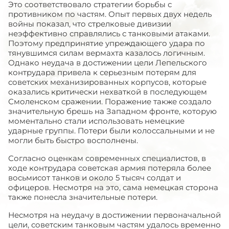
Это соответствовало стратегии борьбы с
противником по частям. Опыт первых двух недель
войны показал, что стрелковые дивизии
неэффективно справлялись с танковыми атаками.
Поэтому предпринятие упреждающего удара по
тянувшимся силам вермахта казалось логичным.
Однако неудача в достижении цели Лепельского
контрудара привела к серьезным потерям для
советских механизированных корпусов, которые
оказались критически нехваткой в последующем
Смоленском сражении. Поражение также создало
значительную брешь на Западном фронте, которую
моментально стали использовать немецкие
ударные группы. Потери были колоссальными и не
могли быть быстро восполнены.
Согласно оценкам современных специалистов, в
ходе контрудара советская армия потеряла более
восьмисот танков и около 5 тысяч солдат и
офицеров. Несмотря на это, сама немецкая сторона
также понесла значительные потери.
Несмотря на неудачу в достижении первоначальной
цели, советским танковым частям удалось временно