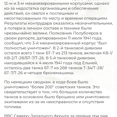
12-м и 3-м механизированными корпусами, однако
из-за недостатка организации и обеспечения
действий, он свелся к поспешным и
несогласованным по месту и времени операциям.
Результаты контрудара оказались незначительными,
а потери в личном составе и технике были
чрезвычайно велики. Полковник Полубояров в
своем рапорте, датированном 11 июля 1941 года,
сообщил, что 3-й механизированный корпус "был
полностью уничтожен". В 2-й танковой дивизии
остался всего 1 танк БТ-7 из 213 танков, включая КВ-1/
КВ-2/Т-28/БТ-7/Т-26. В 5-й танковой дивизии,
находившейся к 4 июля 1941 года под Ельней,
осталось два танка БТ-7 из 268 танков Т-34/Т-28/
БТ-7/Т-26 и четыре бронемашины.
По немецким сводкам, в ходе боев было
уничтожено "более 200" советских танков. Это
свидетельствует о том, что большое количество
танков в основном было брошено или уничтожено
экипажами из-за их неисправности и отсутствия
топлива.
ВВС Северо-Западного фронта за первые три дня