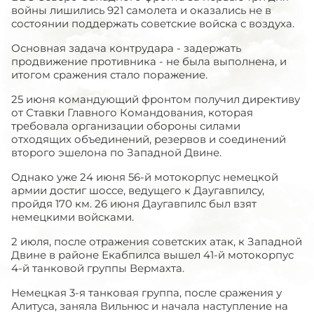
войны лишились 921 самолета и оказались не в
состоянии поддержать советские войска с воздуха.
Основная задача контрудара - задержать
продвижение противника - не была выполнена, и
итогом сражения стало поражение.
25 июня командующий фронтом получил директиву
от Ставки Главного Командования, которая
требовала организации обороны силами
отходящих объединений, резервов и соединений
второго эшелона по Западной Двине.
Однако уже 24 июня 56-й мотокорпус немецкой
армии достиг шоссе, ведущего к Даугавпилсу,
пройдя 170 км. 26 июня Даугавпилс был взят
немецкими войсками.
2 июля, после отражения советских атак, к Западной
Двине в районе Екабпилса вышел 41-й мотокорпус
4-й танковой группы Вермахта.
Немецкая 3-я танковая группа, после сражения у
Алитуса, заняла Вильнюс и начала наступление на