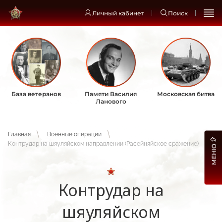
Личный кабинет
Поиск
База ветеранов
Памяти Василия
Московская битва
Ланового
Главная
Военные операции
Контрудар на шяуляйском направлении (Расейняйское сражение)
МЕНЮ
Контрудар на
шяуляйском