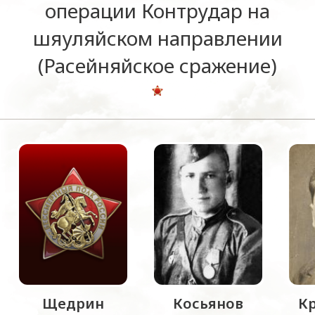
операции Контрудар на
шяуляйском направлении
(Расейняйское сражение)
Щедрин
Косьянов
К