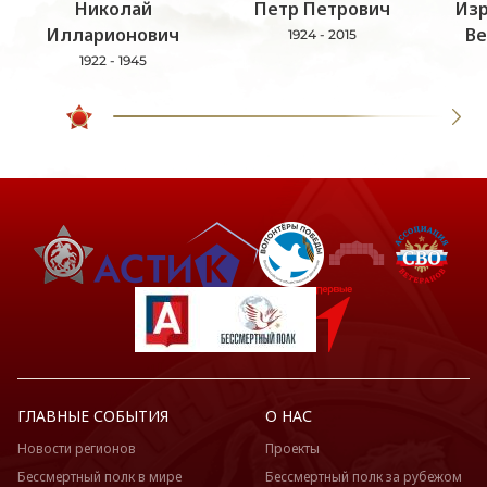
Николай
Петр Петрович
Изр
Илларионович
Ве
1924 - 2015
1922 - 1945
ГЛАВНЫЕ СОБЫТИЯ
О НАС
Новости регионов
Проекты
Бессмертный полк в мире
Бессмертный полк за рубежом