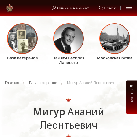
Личный кабинет
Поиск
База ветеранов
Памяти Василия
Московская битва
Ланового
Главная
База ветеранов
Мигур Ананий Леонтьевич
МЕНЮ
Мигур
Ананий
Леонтьевич