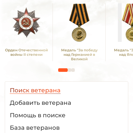
Орден Отечественной
Медаль "За победу
Медаль "
войны II степени
над Германией в
над Яп
Великой
Отечественной войне
1941 -1945 гг."
Поиск ветерана
Добавить ветерана
Помощь в поиске
База ветеранов