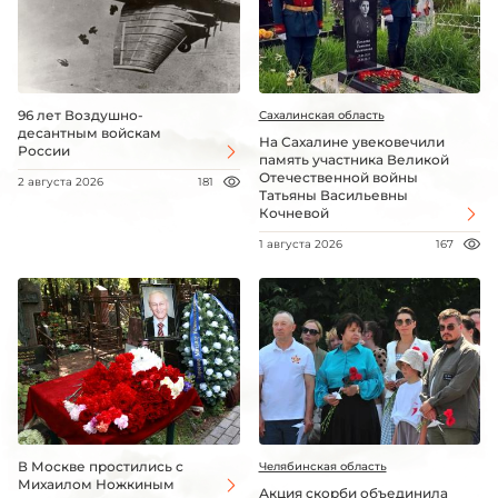
96 лет Воздушно-
Сахалинская область
десантным войскам
На Сахалине увековечили
России
память участника Великой
Отечественной войны
2 августа 2026
181
Татьяны Васильевны
Кочневой
1 августа 2026
167
В Москве простились с
Челябинская область
Михаилом Ножкиным
Акция скорби объединила