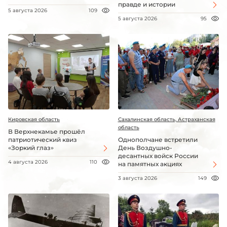
правде и истории
5 августа 2026
109
5 августа 2026
95
Кировская область
Сахалинская область, Астраханская
область
В Верхнекамье прошёл
патриотический квиз
Однополчане встретили
«Зоркий глаз»
День Воздушно-
десантных войск России
4 августа 2026
110
на памятных акциях
3 августа 2026
149