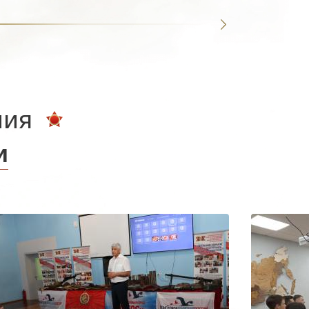
ния
и