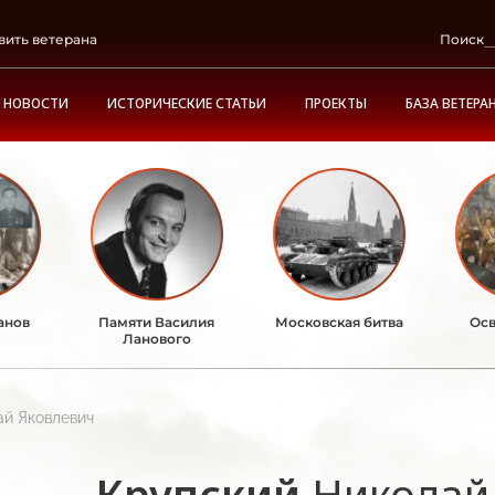
вить ветерана
Поиск
НОВОСТИ
ИСТОРИЧЕСКИЕ СТАТЬИ
ПРОЕКТЫ
БАЗА ВЕТЕРА
анов
Памяти Василия
Московская битва
Осв
Ланового
ай Яковлевич
Крупский
Николай