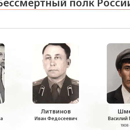
Бессмертный полк Росси
Литвинов
Шме
а
Иван Федосеевич
Василий 
1908 