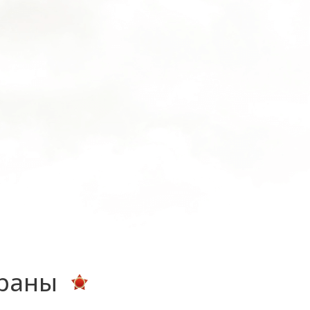
ераны