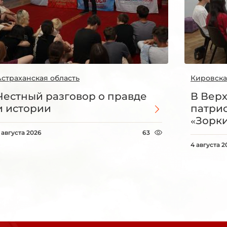
Астраханская область
Кировска
Честный разговор о правде
В Вер
и истории
патри
«Зорки
 августа 2026
63
4 августа 2