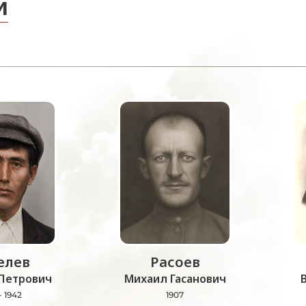
и
лев
Расоев
Петрович
Михаил Гасанович
- 1942
1907