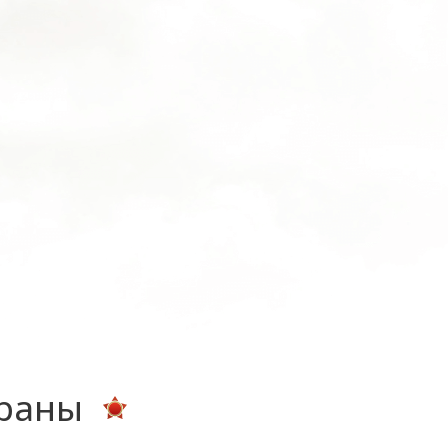
ераны