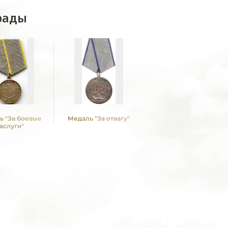
рады
ь "За боевые
Медаль "За отвагу"
аслуги"