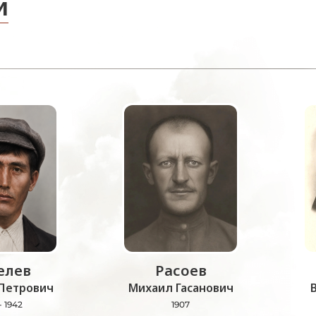
и
лев
Расоев
Петрович
Михаил Гасанович
- 1942
1907