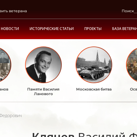
вить ветерана
Поиск
НОВОСТИ
ИСТОРИЧЕСКИЕ СТАТЬИ
ПРОЕКТЫ
БАЗА ВЕТЕРА
анов
Памяти Василия
Московская битва
Осв
Ланового
 Федорович
Клячев
Василий 