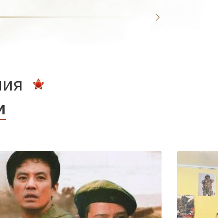
ния
и