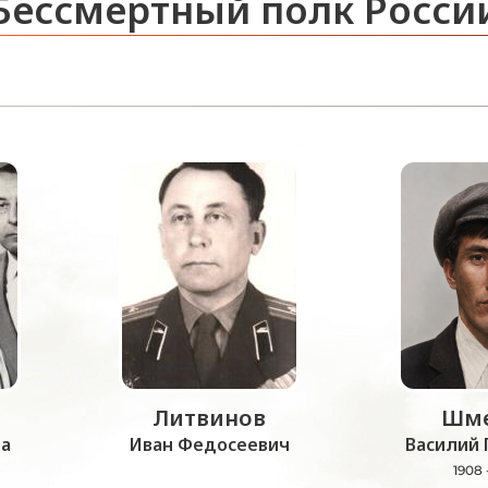
Бессмертный полк Росси
Литвинов
Шме
а
Иван Федосеевич
Василий 
1908 