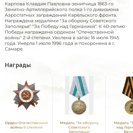
Карпова Клавдия Павловна-зенитчица 1863-го
Зенитно-Артиллерийского полка 1-го дивизиона
Аэростатных заграждений Карельского фронта.
Награждена медалями "За оборону Советского
Заполярья" "За Победу над Германией". К 40-летию
Победы награждена орденом "Отечественной
войны" 2-й степени. Уволена в запас 16 июля 1945
года. Умерла 1 июля 1996 года и похоронена в г.
Самаре.
Награды
Орден Отечественной
Медаль "За оборону
Медаль "
войны II степени
Советского
над Гер
Заполярья"
Вел