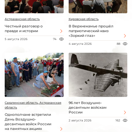
Астраханская область
Кировская область
Честный разговор о
В Верхнекамье прошёл
правде и истории
патриотический квиз
«Зоркий глаз»
5 августа 2026
74
4 августа 2026
88
96 лет Воздушно-
Сахалинская область, Астраханская
десантным войскам
область
России
Однополчане встретили
День Воздушно-
2 августа 2026
162
десантных войск России
на памятных акциях