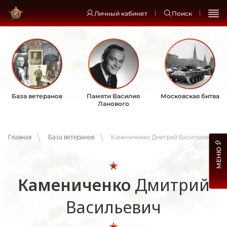
Личный кабинет
Поиск
База ветеранов
Памяти Василия
Московская битва
Ланового
Главная
База ветеранов
Камениченко Дмитрий Васильевич
МЕНЮ
Камениченко
Дмитрий
Васильевич