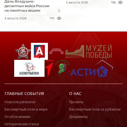
День Воздушно-
2 августа 2026
196
десантных войск России
на памятных акциях
3 августа 2026
170
ГЛАВНЫЕ СОБЫТИЯ
О НАС
Новости регионов
Проекты
Бессмертный полк в мире
Бессмертный полк за рубежом
Особое мнение
Документы
Исторические статьи