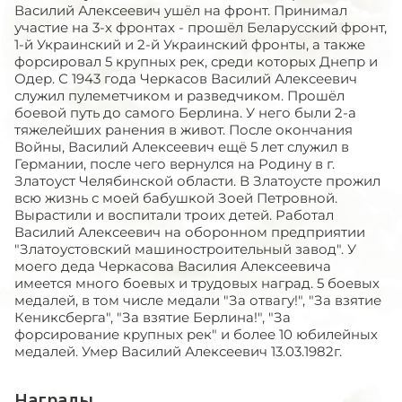
Василий Алексеевич ушёл на фронт. Принимал
участие на 3-х фронтах - прошёл Беларусский фронт,
1-й Украинский и 2-й Украинский фронты, а также
форсировал 5 крупных рек, среди которых Днепр и
Одер. С 1943 года Черкасов Василий Алексеевич
служил пулеметчиком и разведчиком. Прошёл
боевой путь до самого Берлина. У него были 2-а
тяжелейших ранения в живот. После окончания
Войны, Василий Алексеевич ещё 5 лет служил в
Германии, после чего вернулся на Родину в г.
Златоуст Челябинской области. В Златоусте прожил
всю жизнь с моей бабушкой Зоей Петровной.
Вырастили и воспитали троих детей. Работал
Василий Алексеевич на оборонном предприятии
"Златоустовский машиностроительный завод". У
моего деда Черкасова Василия Алексеевича
имеется много боевых и трудовых наград. 5 боевых
медалей, в том числе медали "За отвагу!", "За взятие
Кениксберга", "За взятие Берлина!", "За
форсирование крупных рек" и более 10 юбилейных
медалей. Умер Василий Алексеевич 13.03.1982г.
Награды