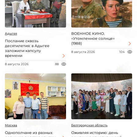
ВОЕННОЕ КИНО.
Адыгея
«Утомленное солнце»
Послание сквозь
(1988)
десятилетия: в Адыгее
заложили капсулу
8 августа 2026
104
времени
8 августа 2026
88
Москва
Белгородская область
Однополчане из разных
Оживляя историю: день