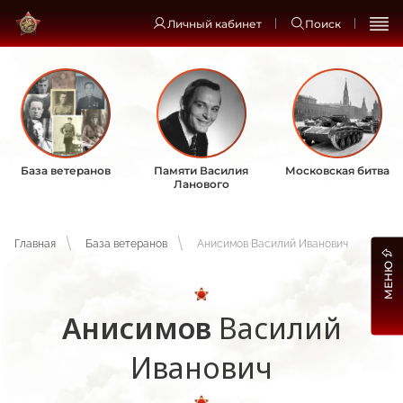
Личный кабинет
Поиск
База ветеранов
Памяти Василия
Московская битва
Ланового
Главная
База ветеранов
Анисимов Василий Иванович
МЕНЮ
Анисимов
Василий
Иванович