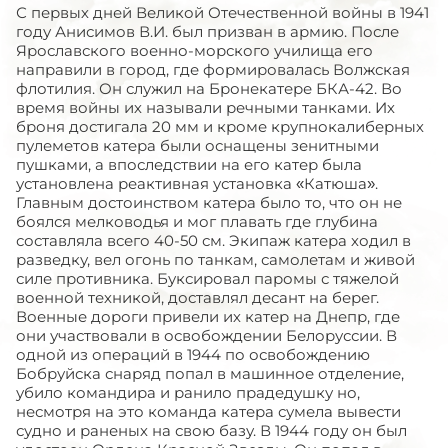
С первых дней Великой Отечественной войны в 1941
году Анисимов В.И. был призван в армию. После
Ярославского военно-морского училища его
направили в город, где формировалась Волжская
флотилия. Он служил на Бронекатере БКА-42. Во
время войны их называли речными танками. Их
броня достигала 20 мм и кроме крупнокалиберных
пулеметов катера были оснащены зенитными
пушками, а впоследствии на его катер была
установлена реактивная установка «Катюша».
Главным достоинством катера было то, что он не
боялся мелководья и мог плавать где глубина
составляла всего 40-50 см. Экипаж катера ходил в
разведку, вел огонь по танкам, самолетам и живой
силе противника. Буксировал паромы с тяжелой
военной техникой, доставлял десант на берег.
Военные дороги привели их катер на Днепр, где
они участвовали в освобождении Белоруссии. В
одной из операций в 1944 по освобождению
Бобруйска снаряд попал в машинное отделение,
убило командира и ранило прадедушку но,
несмотря на это команда катера сумела вывести
судно и раненых на свою базу. В 1944 году он был