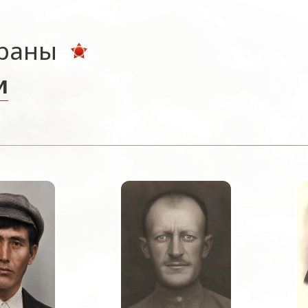
ераны
и