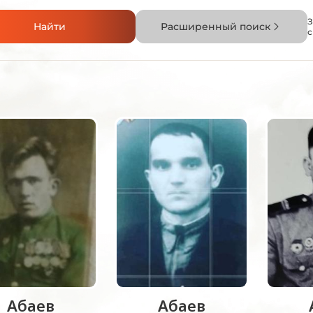
З
Найти
Расширенный поиск
Абаев
Абаев