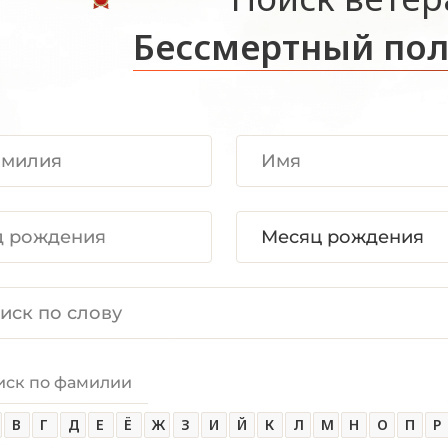
Бессмертный пол
иск по фамилии
В
Г
Д
Е
Ё
Ж
З
И
Й
К
Л
М
Н
О
П
Р