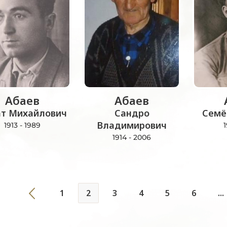
Абаев
Абаев
т Михайлович
Сандро
Семё
Владимирович
1913 - 1989
1
1914 - 2006
1
2
3
4
5
6
...