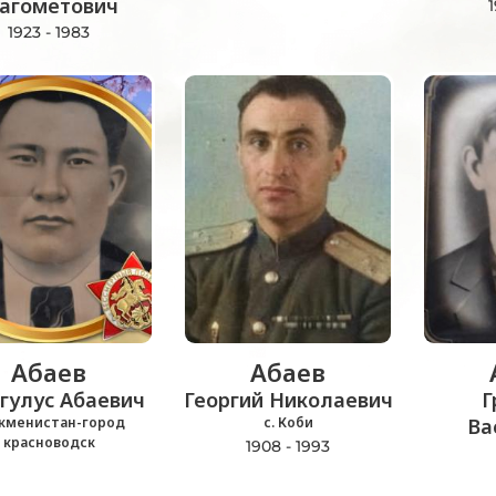
агометович
1
1923 - 1983
Абаев
Абаев
гулус Абаевич
Георгий Николаевич
Г
кменистан-город
с. Коби
Ва
красноводск
1908 - 1993