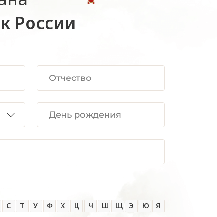
к России
С
Т
У
Ф
Х
Ц
Ч
Ш
Щ
Э
Ю
Я