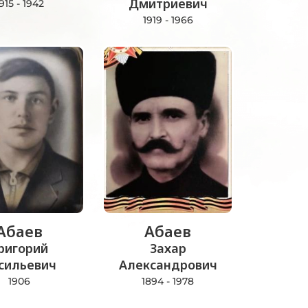
Дмитриевич
915 - 1942
1919 - 1966
Абаев
Абаев
ригорий
Захар
сильевич
Александрович
1906
1894 - 1978