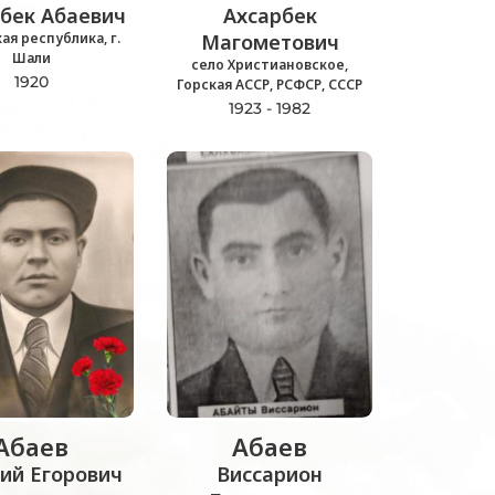
бек Абаевич
Ахсарбек
ая республика, г.
Магометович
Шали
село Христиановское,
1920
Горская АССР, РСФСР, СССР
1923 - 1982
Абаев
Абаев
ий Егорович
Виссарион