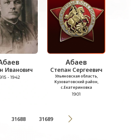
Абаев
Абаев
н Иванович
Степан Сергеевич
Ульяновская область,
915 - 1942
Кузоватовский район,
с.Екатериновка
1901
31688
31689