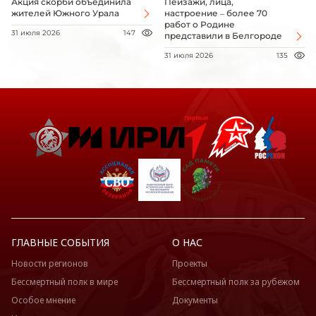
Акция скорби объединила
Пейзажи, лица,
жителей Южного Урала
настроение – более 70
работ о Родине
31 июля 2026
147
представили в Белгороде
31 июля 2026
135
ГЛАВНЫЕ СОБЫТИЯ
О НАС
Новости регионов
Проекты
Бессмертный полк в мире
Бессмертный полк за рубежом
Особое мнение
Документы