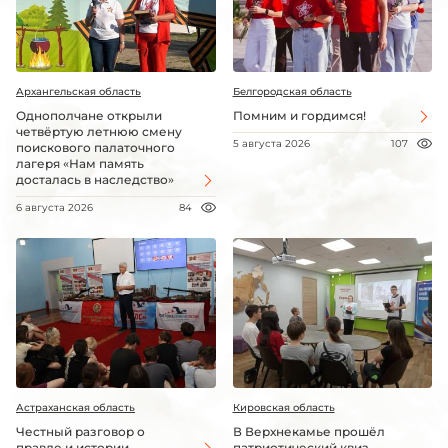
Архангельская область
Белгородская область
Однополчане открыли
Помним и гордимся!
четвёртую летнюю смену
5 августа 2026
107
поискового палаточного
лагеря «Нам память
досталась в наследство»
6 августа 2026
84
Астраханская область
Кировская область
Честный разговор о
В Верхнекамье прошёл
правде и истории
патриотический квиз