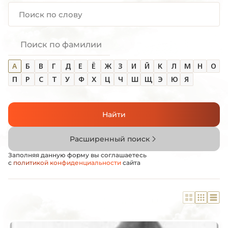
Поиск по фамилии
А
Б
В
Г
Д
Е
Ё
Ж
З
И
Й
К
Л
М
Н
О
П
Р
С
Т
У
Ф
Х
Ц
Ч
Ш
Щ
Э
Ю
Я
Найти
Расширенный поиск
Заполняя данную форму вы соглашаетесь
с
политикой конфиденциальности
сайта