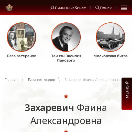
Личный кабинет
Поиск
База ветеранов
Памяти Василия
Московская битва
Ланового
Главная
База ветеранов
Захаревич Фаина Александровна
МЕНЮ
Захаревич
Фаина
Александровна