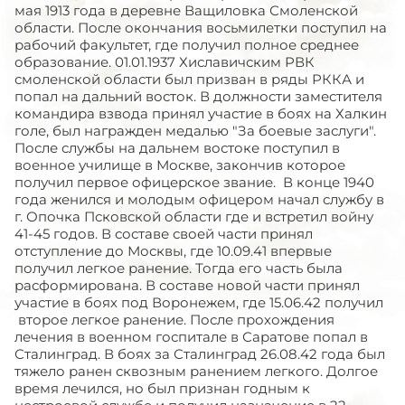
мая 1913 года в деревне Ващиловка Смоленской
области. После окончания восьмилетки поступил на
рабочий факультет, где получил полное среднее
образование. 01.01.1937 Хиславичским РВК
смоленской области был призван в ряды РККА и
попал на дальний восток. В должности заместителя
командира взвода принял участие в боях на Халкин
голе, был награжден медалью "За боевые заслуги".
После службы на дальнем востоке поступил в
военное училище в Москве, закончив которое
получил первое офицерское звание. В конце 1940
года женился и молодым офицером начал службу в
г. Опочка Псковской области где и встретил войну
41-45 годов. В составе своей части принял
отступление до Москвы, где 10.09.41 впервые
получил легкое ранение. Тогда его часть была
расформирована. В составе новой части принял
участие в боях под Воронежем, где 15.06.42 получил
второе легкое ранение. После прохождения
лечения в военном госпитале в Саратове попал в
Сталинград. В боях за Сталинград 26.08.42 года был
тяжело ранен сквозным ранением легкого. Долгое
время лечился, но был признан годным к