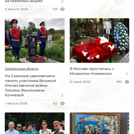
на памятных акциях
3 августа 2026
129
В Москве простились с
Сахалинская область
Михаилом Ножкиным
На Сахалине увековечили
память участника Великой
31 июля 2026
390
Отечественной войны
Татьяны Васильевны
Кочневой
1 августа 2026
152