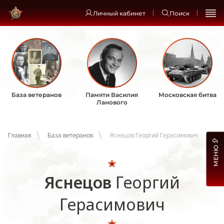
Личный кабинет
Поиск
База ветеранов
Памяти Василия
Московская битва
Ланового
Главная
База ветеранов
Яснецов Георгий Герасимович
МЕНЮ
Яснецов
Георгий
Герасимович