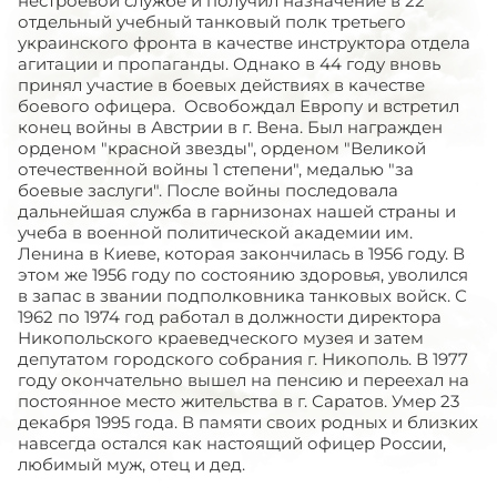
нестроевой службе и получил назначение в 22
отдельный учебный танковый полк третьего
украинского фронта в качестве инструктора отдела
агитации и пропаганды. Однако в 44 году вновь
принял участие в боевых действиях в качестве
боевого офицера. Освобождал Европу и встретил
конец войны в Австрии в г. Вена. Был награжден
орденом "красной звезды", орденом "Великой
отечественной войны 1 степени", медалью "за
боевые заслуги". После войны последовала
дальнейшая служба в гарнизонах нашей страны и
учеба в военной политической академии им.
Ленина в Киеве, которая закончилась в 1956 году. В
этом же 1956 году по состоянию здоровья, уволился
в запас в звании подполковника танковых войск. С
1962 по 1974 год работал в должности директора
Никопольского краеведческого музея и затем
депутатом городского собрания г. Никополь. В 1977
году окончательно вышел на пенсию и переехал на
постоянное место жительства в г. Саратов. Умер 23
декабря 1995 года. В памяти своих родных и близких
навсегда остался как настоящий офицер России,
любимый муж, отец и дед.