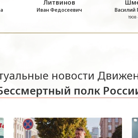
Литвинов
Шме
а
Иван Федосеевич
Василий 
1908 
туальные новости Движе
Бессмертный полк Росси