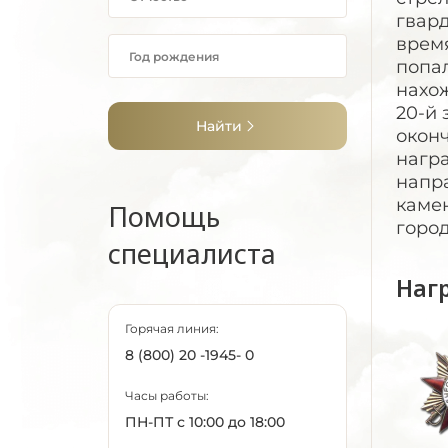
гвард
время
попал
нахож
20-й 
Найти
оконч
награ
напр
каме
Помощь
горо
специалиста
Наг
Горячая линия:
8 (800) 20 -1945- 0
Часы работы:
ПН-ПТ с 10:00 до 18:00