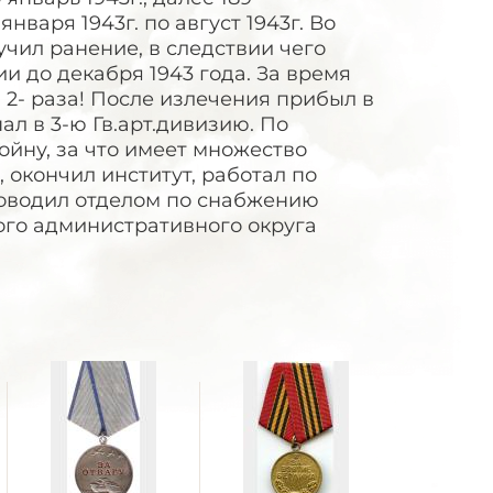
нваря 1943г. по август 1943г. Во
чил ранение, в следствии чего
и до декабря 1943 года. За время
 2- раза! После излечения прибыл в
ал в 3-ю Гв.арт.дивизию. По
йну, за что имеет множество
 окончил институт, работал по
оводил отделом по снабжению
ого административного округа