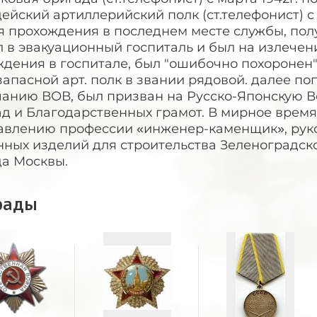
ейский артиллерийский полк (ст.телефонист) с я
 прохождения в последнем месте службы, полу
 в эвакуационный госпиталь и был на излечени
дения в госпитале, был "ошибочно похоронен"
запасной арт. полк в звании рядовой. далее поп
анию ВОВ, был призван на Русско-Японскую Во
д и Благодарственных грамот. В мирное время,
авлению профессии «инженер-каменщик», рук
нных изделий для строительства Зеленоградск
да Москвы.
рады