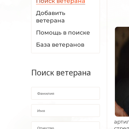
Поиск ветерана
Добавить
ветерана
Помощь в поиске
База ветеранов
Поиск ветерана
артил
стрел