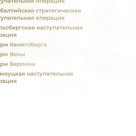
тупательная операция
балтийская стратегическая
тупательная операция
льсбергская наступательная
рация
рм Кенигсберга
рм Вены
рм Берлина
моуцкая наступательная
рация