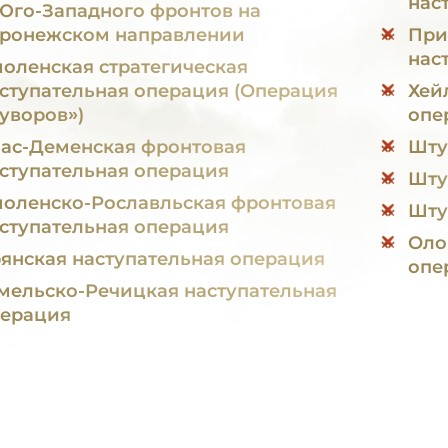
нас
Юго-Западного фронтов на
ронежском направлении
При
нас
оленская стратегическая
ступательная операция (Операция
Хей
уворов»)
опе
ас-Деменская фронтовая
Шту
ступательная операция
Шту
оленско-Рославльская фронтовая
Шту
ступательная операция
Оло
янская наступательная операция
опе
мельско-Речицкая наступательная
ерация