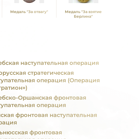
Медаль "За отвагу"
Медаль "За взятие
Медаль "З
Берлина"
Кенигс
ебская наступательная операция
орусская стратегическая
тупательная операция (Операция
гратион»)
ебско-Оршанская фронтовая
тупательная операция
я фронтовая наступательная
рация
ьнюсская фронтовая