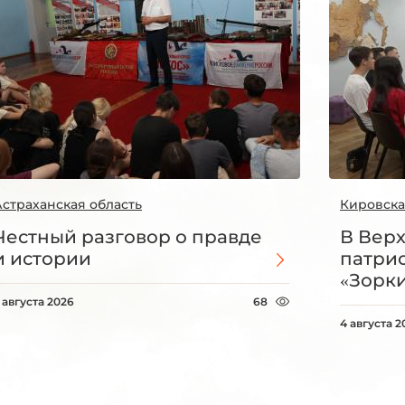
Астраханская область
Кировска
Честный разговор о правде
В Вер
и истории
патри
«Зорки
 августа 2026
68
4 августа 2