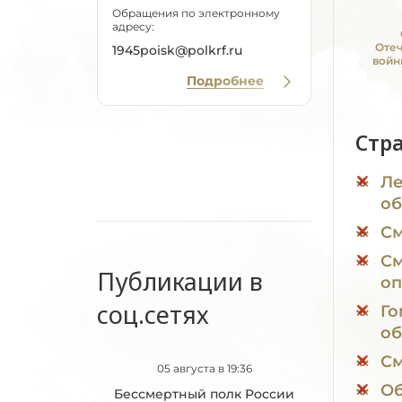
Обращения по электронному
адресу:
Оте
1945poisk@polkrf.ru
войн
Подробнее
Стр
Ле
об
См
См
Публикации в
оп
соц.сетях
Го
об
См
05 августа в 19:36
Об
Бессмертный полк России