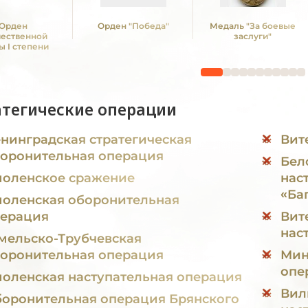
Орден
Орден "Победа"
Медаль "За боевые
чественной
заслуги"
ы I степени
атегические операции
нинградская стратегическая
Вит
оронительная операция
Бел
оленское сражение
нас
«Ба
оленская оборонительная
ерация
Вит
нас
мельско-Трубчевская
оронительная операция
Минска
опе
оленская наступательная операция
Вил
оронительная операция Брянского