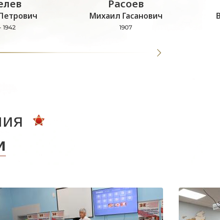
лев
Расоев
Петрович
Михаил Гасанович
- 1942
1907
ния
и