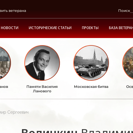
вить ветерана
Поиск
НОВОСТИ
ИСТОРИЧЕСКИЕ СТАТЬИ
ПРОЕКТЫ
БАЗА ВЕТЕРА
анов
Памяти Василия
Московская битва
Осв
Ланового
мир Сергеевич
Величкин
Владимир