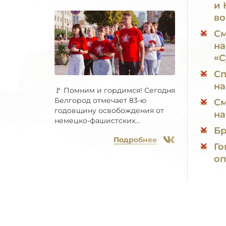
и 
во
См
на
«С
Сп
на
🚩 Помним и гордимся! Сегодня
Белгород отмечает 83-ю
См
годовщину освобождения от
на
немецко-фашистских...
Бр
Подробнее
Го
оп