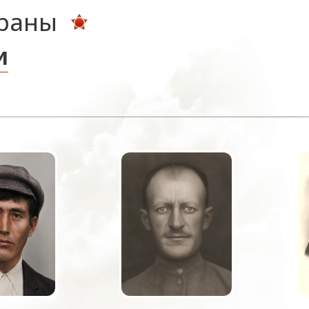
ераны
и