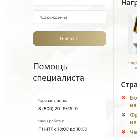
Наг
Найти
Помощь
Орде
специалиста
Стр
Бо
Горячая линия:
на
8 (800) 20 -1945- 0
Фр
Часы работы:
на
ПН-ПТ с 10:00 до 18:00
Че