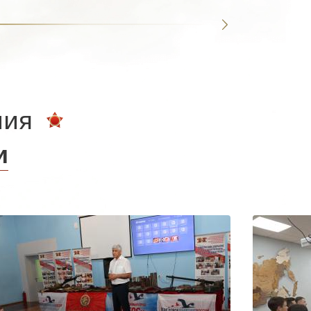
ния
и