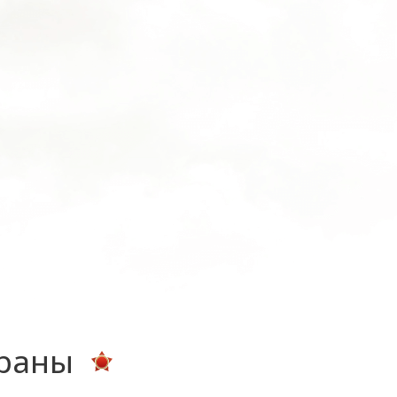
ераны