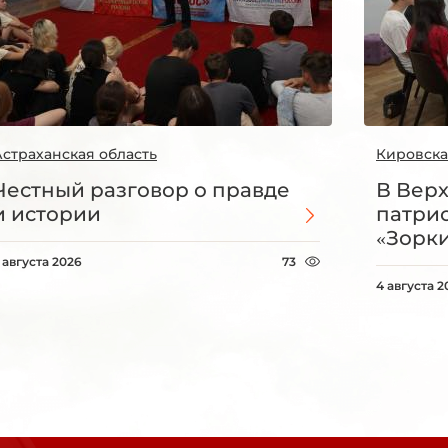
Астраханская область
Кировска
Честный разговор о правде
В Вер
и истории
патри
«Зорки
 августа 2026
73
4 августа 2