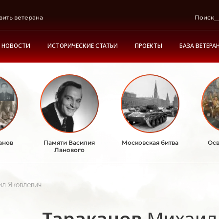
вить ветерана
Поиск
НОВОСТИ
ИСТОРИЧЕСКИЕ СТАТЬИ
ПРОЕКТЫ
БАЗА ВЕТЕРА
анов
Памяти Василия
Московская битва
Осв
Ланового
ил Яковлевич
Тараканов
Михаил