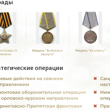
рады
н Славы III
Медаль "За боевые
Медаль "За отвагу"
степени
заслуги"
атегические операции
евые действия на севском
Сан
правлениии
нас
онтовая оборонительная операция
Ниж
 орловско-курском направлении
опе
рниговско-Припятская фронтовая
Пра