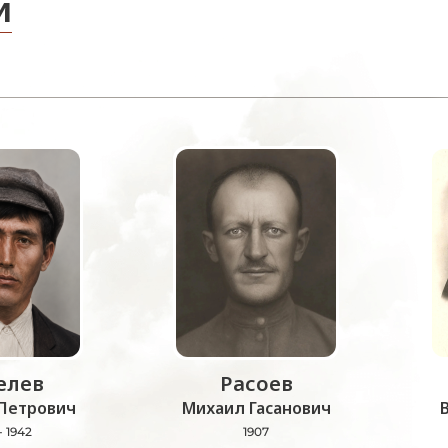
и
лев
Расоев
Петрович
Михаил Гасанович
- 1942
1907