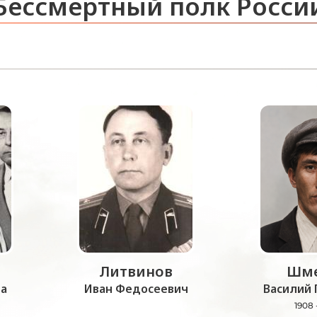
Бессмертный полк Росси
Литвинов
Шме
а
Иван Федосеевич
Василий 
1908 