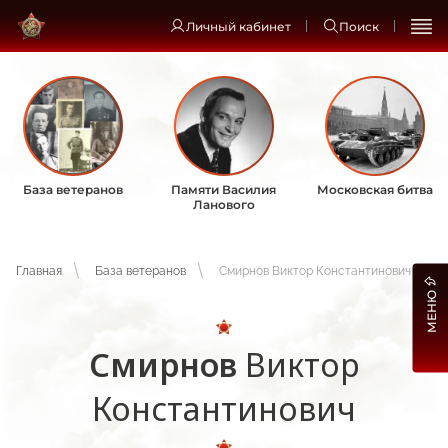
Личный кабинет
Поиск
База ветеранов
Памяти Василия
Московская битва
Ланового
Главная
База ветеранов
Смирнов Виктор Константинович
МЕНЮ
Смирнов
Виктор
Константинович