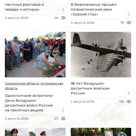
Честный разговор о
В Верхнекамье прошёл
правде и истории
патриотический квиз
«Зоркий глаз»
5 августа 2026
66
4 августа 2026
78
96 лет Воздушно-
Сахалинская область, Астраханская
десантным войскам
область
России
Однополчане встретили
День Воздушно-
2 августа 2026
158
десантных войск России
на памятных акциях
3 августа 2026
125