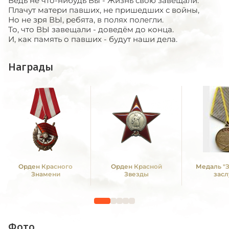
Ведь не что-нибудь Вы - Жизнь свою завещали.
Плачут матери павших, не пришедших с войны,
Но не зря ВЫ, ребята, в полях полегли.
То, что ВЫ завещали - доведём до конца.
И, как память о павших - будут наши дела.
Награды
Орден Красного
Орден Красной
Медаль "
Знамени
Звезды
засл
Фото