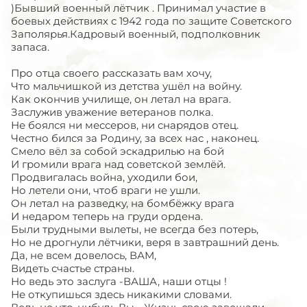
)Бывший военный лётчик . Принимал участие в
боевых действиях с 1942 года по защите Советского
Заполярья.Кадровый военный, подполковник
запаса.
Про отца своего рассказать вам хочу,
Что мальчишкой из детства ушёл на войну.
Как окончив училище, он летал на врага.
Заслужив уважение ветеранов полка.
Не боялся ни мессеров, ни снарядов отец.
Честно бился за Родину, за всех нас , наконец.
Смело вёл за собой эскадрилью на бой
И громили врага над советской землёй.
Продвигалась война, уходили бои,
Но летели они, чтоб враги не ушли.
Он летал на разведку, на бомбёжку врага
И недаром теперь на груди ордена.
Были трудными вылеты, не всегда без потерь,
Но не дрогнули лётчики, веря в завтрашний день.
Да, не всем довелось, ВАМ,
Видеть счастье страны.
Но ведь это заслуга -ВАША, наши отцы !
Не откупишься здесь никакими словами.