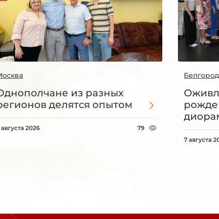
Москва
Белгород
Однополчане из разных
Оживл
регионов делятся опытом
рожде
диорам
 августа 2026
79
7 августа 2