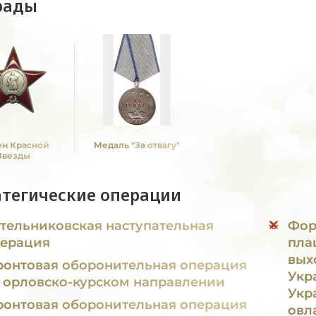
рады
н Красной
Медаль "За отвагу"
Звезды
атегические операции
тельниковская наступательная
Фор
ерация
пла
вых
онтовая оборонительная операция
Укр
 орловско-курском направлении
Укр
онтовая оборонительная операция
овл