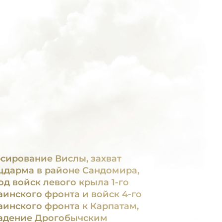
сирование Вислы, захват
цдарма в районе Сандомира,
од войск левого крыла 1-го
аинского фронта и войск 4-го
аинского фронта к Карпатам,
адение Дрогобычским