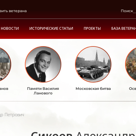
вить ветерана
Поиск
НОВОСТИ
ИСТОРИЧЕСКИЕ СТАТЬИ
ПРОЕКТЫ
БАЗА ВЕТЕРА
анов
Памяти Василия
Московская битва
Осв
Ланового
др Петрович
Сикеев
Александр