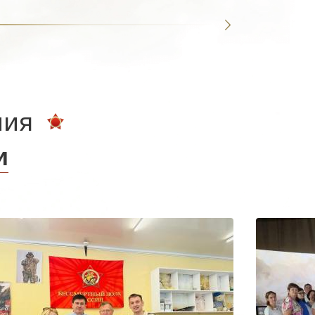
ния
и