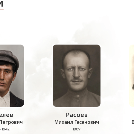
и
лев
Расоев
Петрович
Михаил Гасанович
- 1942
1907