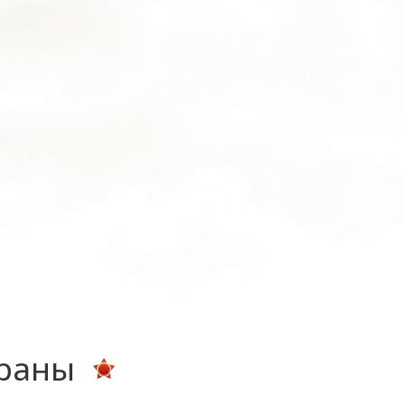
ераны