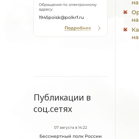
на
Обращения по электронному
адресу:
Ор
1945poisk@polkrf.ru
на
Подробнее
Ка
на
Публикации в
соц.сетях
07 августа в 14:22
Бессмертный полк России