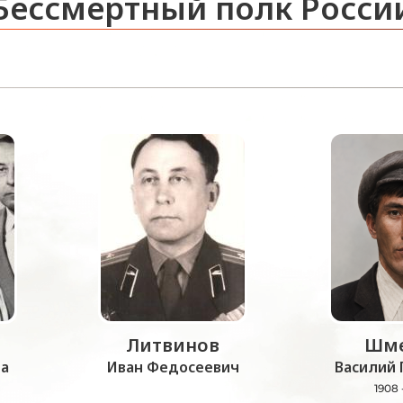
Бессмертный полк Росси
Литвинов
Шме
а
Иван Федосеевич
Василий 
1908 