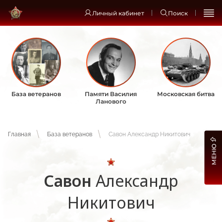
Личный кабинет
Поиск
База ветеранов
Памяти Василия
Московская битва
Ланового
Главная
База ветеранов
Савон Александр Никитович
МЕНЮ
Савон
Александр
Никитович