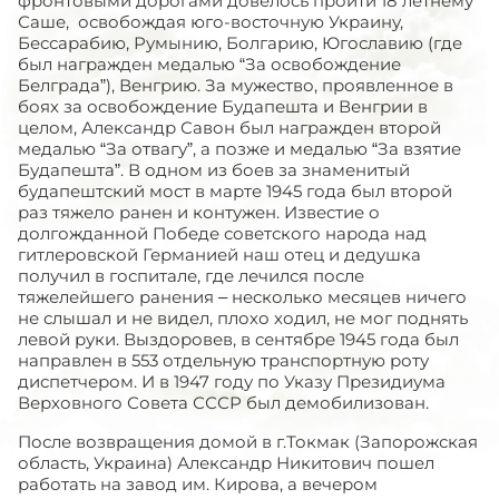
фронтовыми дорогами довелось пройти 18 летнему
Саше, освобождая юго-восточную Украину,
Бессарабию, Румынию, Болгарию, Югославию (где
был награжден медалью “За освобождение
Белграда”), Венгрию. За мужество, проявленное в
боях за освобождение Будапешта и Венгрии в
целом, Александр Савон был награжден второй
медалью “За отвагу”, а позже и медалью “За взятие
Будапешта”. В одном из боев за знаменитый
будапештский мост в марте 1945 года был второй
раз тяжело ранен и контужен. Известие о
долгожданной Победе советского народа над
гитлеровской Германией наш отец и дедушка
получил в госпитале, где лечился после
тяжелейшего ранения – несколько месяцев ничего
не слышал и не видел, плохо ходил, не мог поднять
левой руки. Выздоровев, в сентябре 1945 года был
направлен в 553 отдельную транспортную роту
диспетчером. И в 1947 году по Указу Президиума
Верховного Совета СССР был демобилизован.
После возвращения домой в г.Токмак (Запорожская
область, Украина) Александр Никитович пошел
работать на завод им. Кирова, а вечером