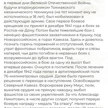
в первые дни Великой Отечественной Войны,
будучи второкурсником Токмакского
механического техникума (на тот момент ему не
исполнилось и 18 лет), был мобилизован в
действующую армию. Свое первое боевое
крещение он принял в декабре 1941 года в боях за
Ростов-на-Дону. Потом были тяжелейшие бои с
немецко-фашистскими захватчиками в Крыму, под
Новороссийском, в горах Кавказа. Здесь и довелось
познать горечь поражений и отступлений, боль
утрат фронтовых побратимов, видеть горе и слёзы
матерей, чьи дети погибли в неравных боях с
вооруженным до зубов врагом. Под
Новороссийском, в бою за одну из высот был
впервые ранен. Очнулся в госпитале. После лечения
в декабре 1942 года попал в артиллерийский полк
76-милиметровых орудий. Далее было принято
решение о переходе в наступление. Освобождали
Северный Кавказ. Форсировав реку Миус, полк,
выкатив орудия на прямую наводку, выбил
фашистов со своих укреплений. За что Александр
Никитович, в числе других солдат, получил первую
боевую награду – медаль “За отвагу”. Нелегкими