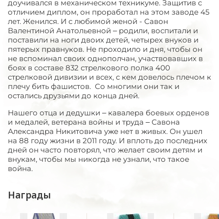
доучивался в механическом техникуме. Защитив с
отличием диплом, он проработал на этом заводе 45
лет. Женился. И с любимой женой - Савон
Валентиной Анатольевной – родили, воспитали и
поставили на ноги двоих детей, четырех внуков и
пятерых правнуков. Не проходило и дня, чтобы он
не вспоминал своих однополчан, участвовавших в
боях в составе 832 стрелкового полка 400
стрелковой дивизии и всех, с кем довелось плечом к
плечу бить фашистов. Со многими они так и
остались друзьями до конца дней.
Нашего отца и дедушки – кавалера боевых орденов
и медалей, ветерана войны и труда – Савона
Александра Никитовича уже нет в живых. Он ушел
на 88 году жизни в 2011 году. И вплоть до последних
дней он часто повторял, что желает своим детям и
внукам, чтобы мы никогда не узнали, что такое
война.
Награды