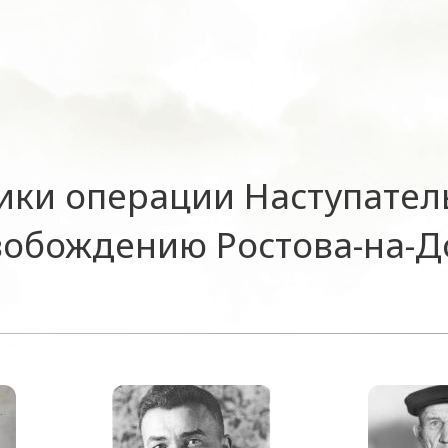
ики операции Наступател
вобождению Ростова-на-Д