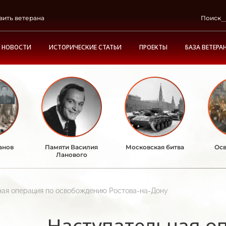
вить ветерана
Поиск
НОВОСТИ
ИСТОРИЧЕСКИЕ СТАТЬИ
ПРОЕКТЫ
БАЗА ВЕТЕРА
анов
Памяти Василия
Московская битва
Осв
Ланового
ная операция по освобождению Ростова-на-Дону
Наступательная о