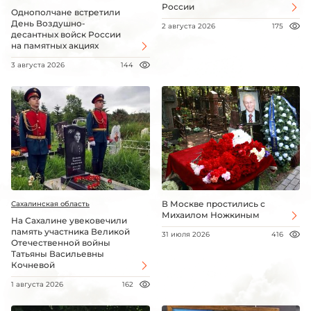
России
Однополчане встретили
День Воздушно-
2 августа 2026
175
десантных войск России
на памятных акциях
3 августа 2026
144
В Москве простились с
Сахалинская область
Михаилом Ножкиным
На Сахалине увековечили
память участника Великой
31 июля 2026
416
Отечественной войны
Татьяны Васильевны
Кочневой
1 августа 2026
162