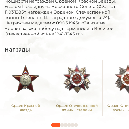
мощности награжден Орденом Красной Звезды.
Указом Президиума Верховного Совета СССР от
11.03.1985г. награжден Орденом Отечественной
войны 1 степени (№ наградного документа 74).
Награжден медалями: 09.05.1945г. «За взятие
Берлина», «За победу над Германией в Великой
Отечественной войне 1941-1945 гг.»
Награды
Орден Красной
Орден Отечественной
Орден Оте
Звезды
войны I степени
войны II