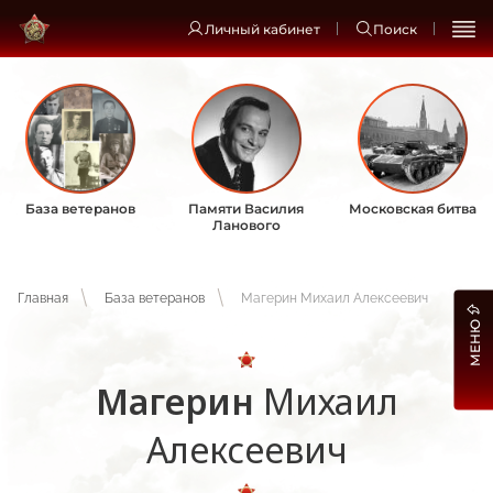
Личный кабинет
Поиск
База ветеранов
Памяти Василия
Московская битва
Ланового
Главная
База ветеранов
Магерин Михаил Алексеевич
МЕНЮ
Магерин
Михаил
Алексеевич