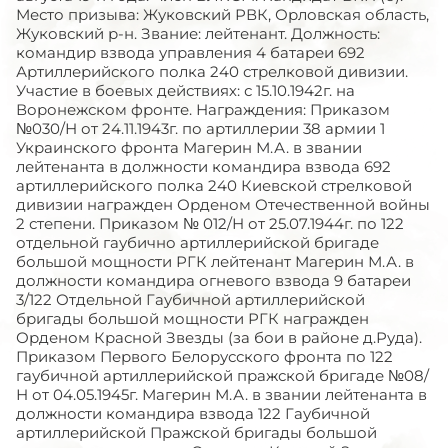
Место призыва: Жуковский РВК, Орловская область,
Жуковский р-н. Звание: лейтенант. Должность:
командир взвода управления 4 батареи 692
Артиллерийского полка 240 стрелковой дивизии.
Участие в боевых действиях: с 15.10.1942г. на
Воронежском фронте. Награждения: Приказом
№030/Н от 24.11.1943г. по артиллерии 38 армии 1
Украинского фронта Магерин М.А. в звании
лейтенанта в должности командира взвода 692
артиллерийского полка 240 Киевской стрелковой
дивизии награжден Орденом Отечественной войны
2 степени. Приказом № 012/Н от 25.07.1944г. по 122
отдельной гаубично артиллерийской бригаде
большой мощности РГК лейтенант Магерин М.А. в
должности командира огневого взвода 9 батареи
3/122 Отдельной Гаубичной артиллерийской
бригады большой мощности РГК награжден
Орденом Красной Звезды (за бои в районе д.Руда).
Приказом Первого Белорусского фронта по 122
гаубичной артиллерийской пражской бригаде №08/
Н от 04.05.1945г. Магерин М.А. в звании лейтенанта в
должности командира взвода 122 Гаубичной
артиллерийской Пражской бригады большой