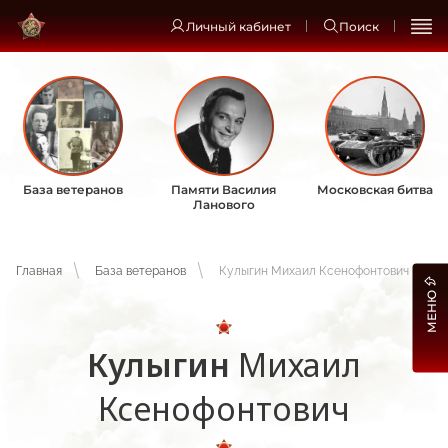
Личный кабинет
Поиск
База ветеранов
Памяти Василия
Московская битва
Ланового
Главная
База ветеранов
Кулыгин Михаил Ксенофонтович
МЕНЮ
Кулыгин
Михаил
Ксенофонтович