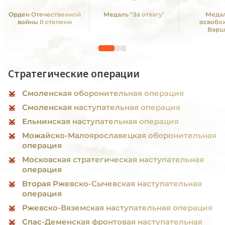
Орден Отечественной
Медаль "За отвагу"
Медал
войны II степени
освобо
Варш
Стратегические операции
Смоленская оборонительная операция
Смоленская наступательная операция
Ельнинская наступательная операция
Можайско-Малоярославецкая оборонительная
операция
Московская стратегическая наступательная
операция
Вторая Ржевско-Сычевская наступательная
операция
Ржевско-Вяземская наступательная операция
Спас-Деменская фронтовая наступательная