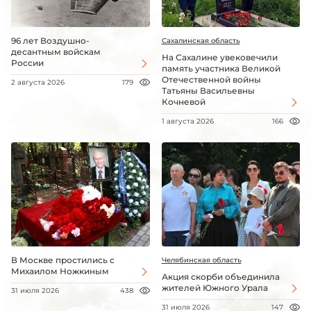
96 лет Воздушно-
Сахалинская область
десантным войскам
На Сахалине увековечили
России
память участника Великой
Отечественной войны
2 августа 2026
179
Татьяны Васильевны
Кочневой
1 августа 2026
166
В Москве простились с
Челябинская область
Михаилом Ножкиным
Акция скорби объединила
жителей Южного Урала
31 июля 2026
438
31 июля 2026
147