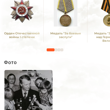
Орден Отечественной
Медаль "За боевые
Медаль "
войны I степени
заслуги"
над Гер
Вел
Отечестве
1941 -19
Фото