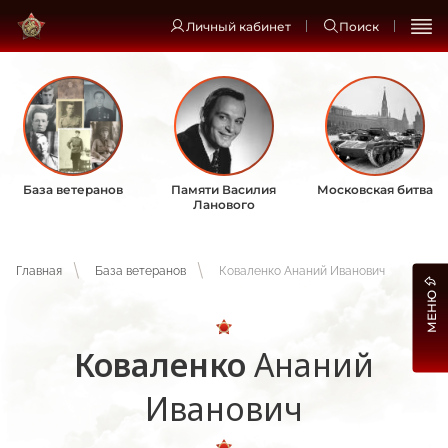
Личный кабинет
Поиск
База ветеранов
Памяти Василия
Московская битва
Ланового
Главная
База ветеранов
Коваленко Ананий Иванович
МЕНЮ
Коваленко
Ананий
Иванович