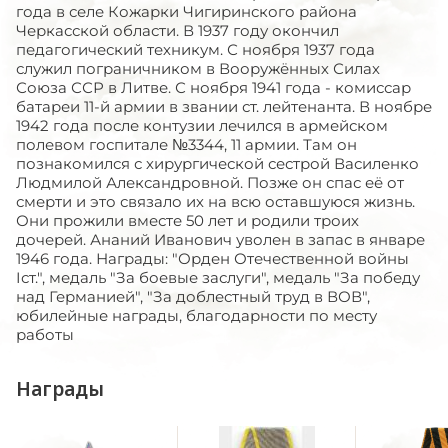
года в селе Кожарки Чигиринского района
Черкасской области. В 1937 году окончил
педагогический техникум. С ноября 1937 года
служил пограничником в Вооружённых Силах
Союза ССР в Литве. С ноября 1941 года - комиссар
батареи 11-й армии в звании ст. лейтенанта. В ноябре
1942 года после контузии лечился в армейском
полевом госпитале №3344, 11 армии. Там он
познакомился с хирургической сестрой Василенко
Людмилой Александровной. Позже он спас её от
смерти и это связало их на всю оставшуюся жизнь.
Они прожили вместе 50 лет и родили троих
дочерей. Ананий Иванович уволен в запас в январе
1946 года. Награды: "Орден Отечественной войны
Iст.", медаль "За боевые заслуги", медаль "За победу
над Германией", "За доблестный труд в ВОВ",
юбилейные награды, благодарности по месту
работы
Награды