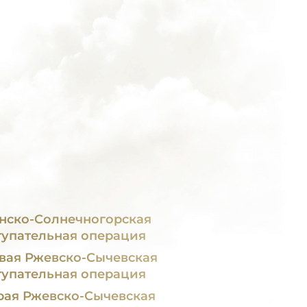
нско-Солнечногорская
тупательная операция
вая Ржевско-Сычевская
тупательная операция
рая Ржевско-Сычевская