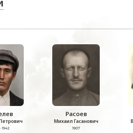
и
лев
Расоев
Петрович
Михаил Гасанович
- 1942
1907