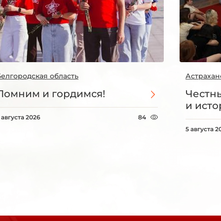
Белгородская область
Астрахан
Помним и гордимся!
Честны
и ист
 августа 2026
84
5 августа 2