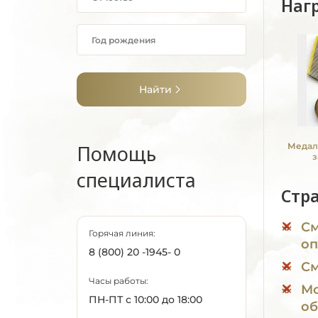
Наг
Найти
Помощь
Медал
з
специалиста
Стр
См
Горячая линия:
оп
8 (800) 20 -1945- 0
См
Часы работы:
Мо
ПН-ПТ с 10:00 до 18:00
об