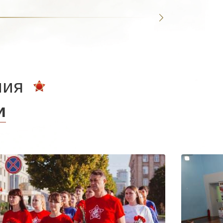
ния
и