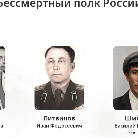
Бессмертный полк Росси
Литвинов
Шме
а
Иван Федосеевич
Василий 
1908 