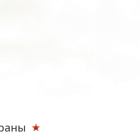
ераны