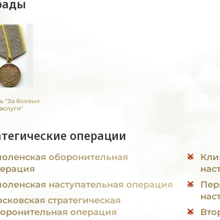
рады
ь "За боевые
аслуги"
атегические операции
оленская оборонительная
Кли
ерация
нас
оленская наступательная операция
Пер
нас
сковская стратегическая
оронительная операция
Вто