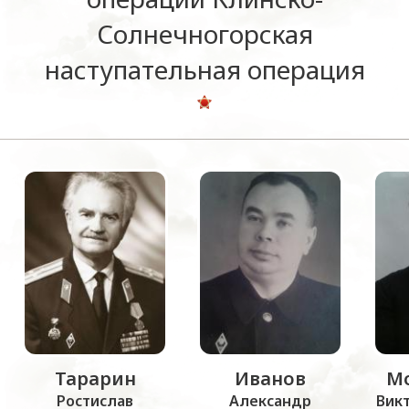
Солнечногорская
наступательная операция
Тарарин
Иванов
М
Ростислав
Александр
Вик