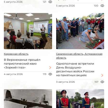
5 августа 2026
121
5 августа 2026
100
Кировская область
Сахалинская область, Астраханская
область
В Верхнекамье прошёл
патриотический квиз
Однополчане встретили
«Зоркий глаз»
День Воздушно-
десантных войск России
4 августа 2026
119
на памятных акциях
3 августа 2026
157