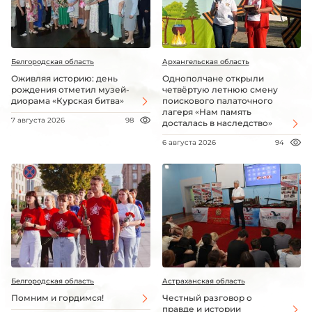
Белгородская область
Архангельская область
Оживляя историю: день
Однополчане открыли
рождения отметил музей-
четвёртую летнюю смену
диорама «Курская битва»
поискового палаточного
лагеря «Нам память
7 августа 2026
98
досталась в наследство»
6 августа 2026
94
Белгородская область
Астраханская область
Помним и гордимся!
Честный разговор о
правде и истории